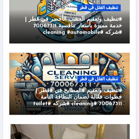
تنظيف الفلل فى قطر
#تنظيف وتعقيم العشب الأخضر في قطر |
خدمة مميزة بأسعار تنافسية 70067311
#شركه #cleaning #automobile
تنظيف الفلل فى قطر
#تنظيف وتعقيم #المطابخ في #قطر |
خطوات فعّالة لضمان النظافة التامة
70067311 #cleaning #شركه #toilet