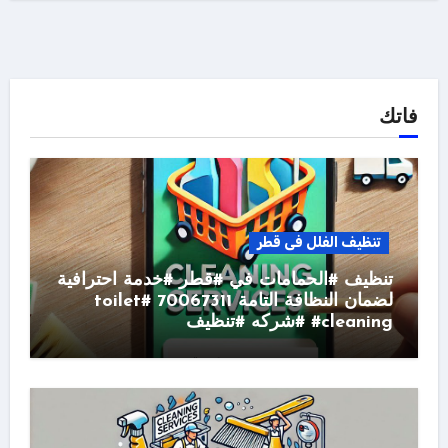
فاتك
تنظيف الفلل فى قطر
تنظيف #الحمامات في #قطر #خدمة احترافية
لضمان النظافة التامة 70067311 #toilet
#cleaning #شركه #تنظيف