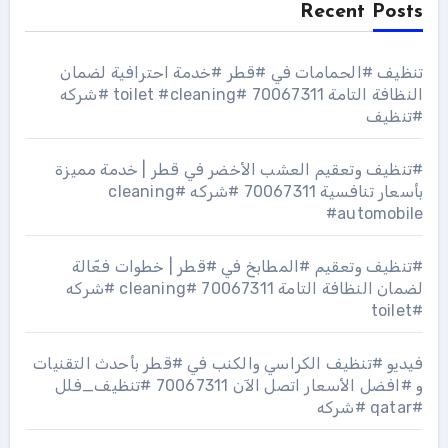
Recent Posts
تنظيف #الحمامات في #قطر #خدمة احترافية لضمان
النظافة التامة 70067311 #toilet #cleaning #شركه
#تنظيف
#تنظيف وتعقيم العشب الأخضر في قطر | خدمة مميزة
بأسعار تنافسية 70067311 #شركه #cleaning
#automobile
#تنظيف وتعقيم #المطابخ في #قطر | خطوات فعّالة
لضمان النظافة التامة 70067311 #cleaning #شركه
#toilet
فيديو #تنظيف الكراسي والكنب في #قطر بأحدث التقنيات
و #افضل الأسعار اتصل الآن 70067311 #تنظيف_فلل
#qatar #شركه