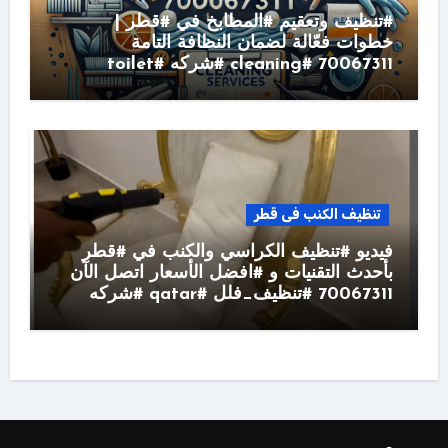
#تنظيف وتعقيم #المطابخ في #قطر |
خطوات فعّالة لضمان النظافة التامة
70067311 #cleaning #شركه #toilet
تنظيف الكنب فى قطر
فيديو #تنظيف الكراسي والكنب في #قطر
بأحدث التقنيات و #افضل الأسعار اتصل الآن
70067311 #تنظيف_فلل #qatar #شركه