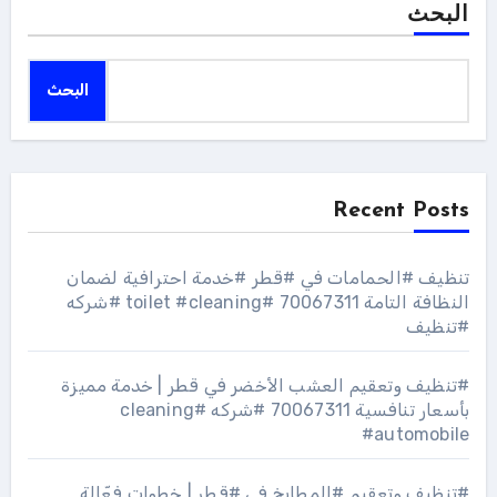
البحث
البحث
Recent Posts
تنظيف #الحمامات في #قطر #خدمة احترافية لضمان
النظافة التامة 70067311 #toilet #cleaning #شركه
#تنظيف
#تنظيف وتعقيم العشب الأخضر في قطر | خدمة مميزة
بأسعار تنافسية 70067311 #شركه #cleaning
#automobile
#تنظيف وتعقيم #المطابخ في #قطر | خطوات فعّالة