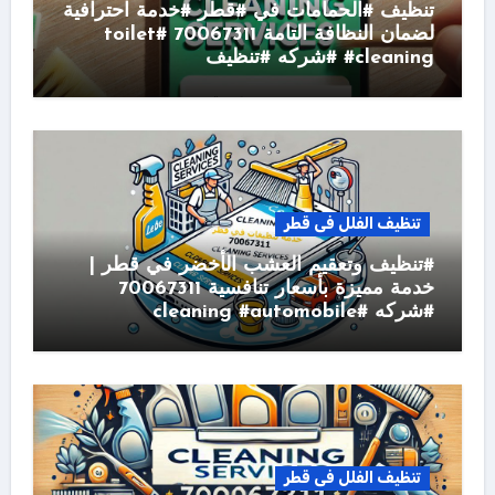
تنظيف #الحمامات في #قطر #خدمة احترافية
لضمان النظافة التامة 70067311 #toilet
#cleaning #شركه #تنظيف
تنظيف الفلل فى قطر
#تنظيف وتعقيم العشب الأخضر في قطر |
خدمة مميزة بأسعار تنافسية 70067311
#شركه #cleaning #automobile
تنظيف الفلل فى قطر