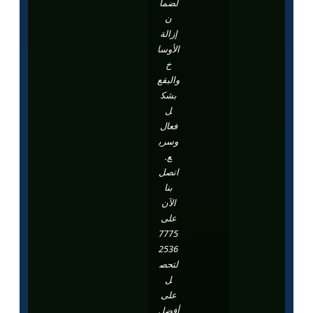
لضما
ن
إزالة
الأوسا
خ
والبقع
بشك
ل
فعال
وسري
ع.
اتصل
بنا
الآن
على
7775
2536
لتحص
ل
على
أفضل