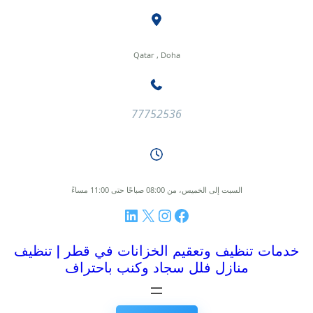
طى
ى
محتوى
Qatar , Doha
77752536
السبت إلى الخميس، من 08:00 صباحًا حتى 11:00 مساءً
فيسبوك
إنستجرام
إكس
لينكد إن
خدمات تنظيف وتعقيم الخزانات في قطر | تنظيف
منازل فلل سجاد وكنب باحتراف