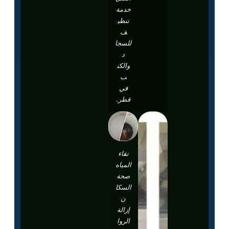
خدمة
تنظي
ف
للسجا
د
والكن
ب
في
قطر.
نقاء
المياه
صحة
السكا
ن
إزالة
الروا