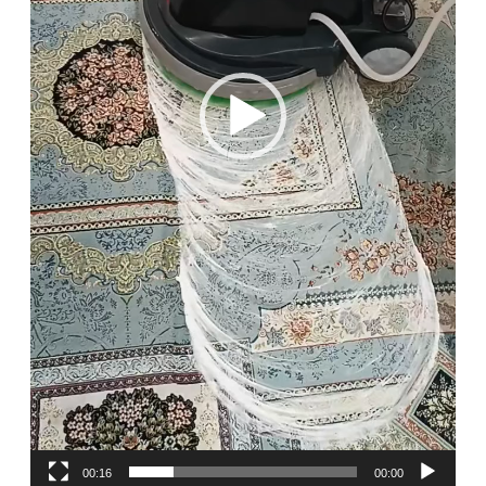
د
ي
و
00:16
00:00