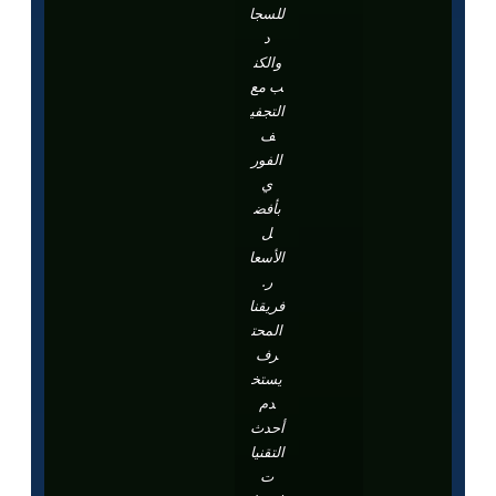
للسجا
د
والكن
ب مع
التجفي
ف
الفور
ي
بأفض
ل
الأسعا
ر.
فريقنا
المحت
رف
يستخ
دم
أحدث
التقنيا
ت