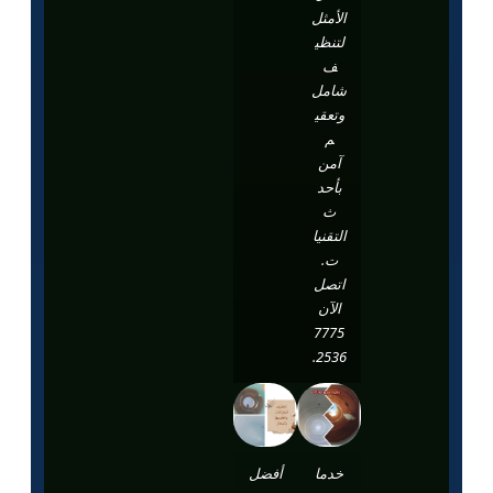
الأمثل
لتنظي
ف
شامل
وتعقي
م
آمن
بأحد
ث
التقنيا
ت.
اتصل
الآن
7775
2536.
خدما
أفضل