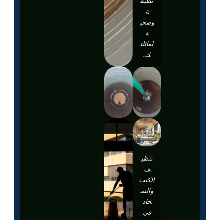
نظيف
ة
وصحي
ة
لعائلت
ك.
تنظي
ف
الكنب
والس
جاد
في