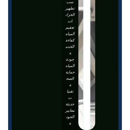
سب
تطهير
الخزان
ات
تعقيم
المياه
كفاءة
الخدم
ة
جودة
المياه
حماية
الصح
ة
تقنيا
ت
حديثة
معايير
الجود
ة