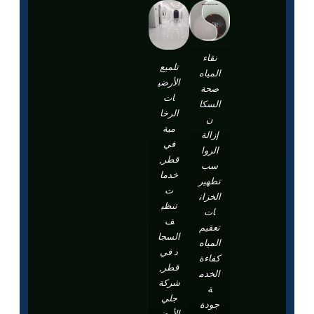
نقاء
تلميع
المياه
الأرضي
صحة
ات
السكا
الرخا
ن
مية
إزالة
في
الروا
قطر,
سب
خدما
تطهير
ت
الخزان
تنظي
ات
ف
تعقيم
السجا
المياه
د في
كفاءة
قطر,
الخدم
شركة
ة
جلي
جودة
الأرضي