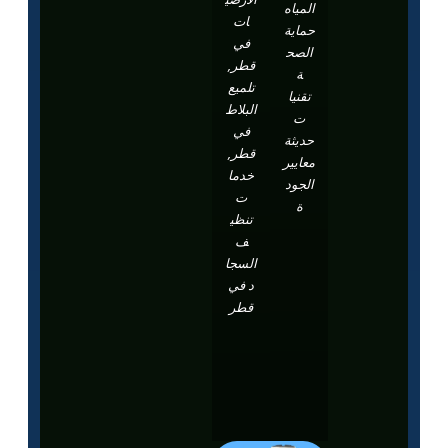
المياه
ات
حماية
في
الصح
قطر,
ة
تلميع
تقنيا
البلاط
ت
في
حديثة
قطر,
معايير
خدما
الجود
ت
ة
تنظي
ف
السجا
د في
قطر