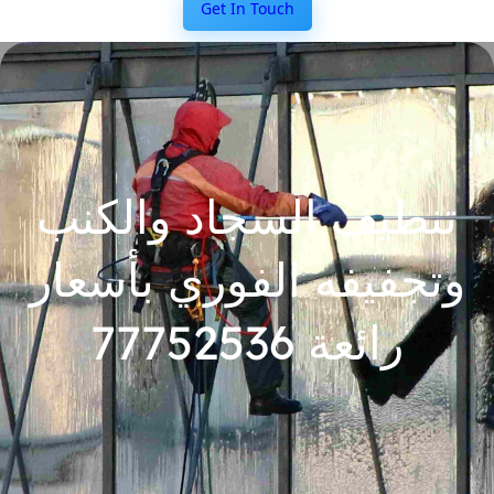
Get In Touch
تنظيف السجاد والكنب
وتجفيفه الفوري بأسعار
رائعة 77752536