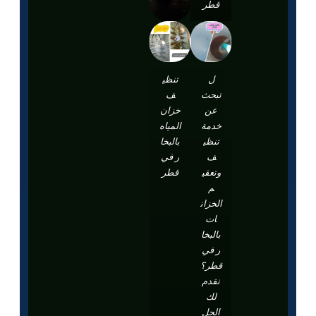
قطر
ل
تنظي
تبحث
ف
عن
خزان
خدمة
المياه
تنظي
بالبخا
ف
ر في
وتعقي
قطر
م
الخزان
ات
بالبخا
ر في
قطر؟
نقدم
لك
الحل