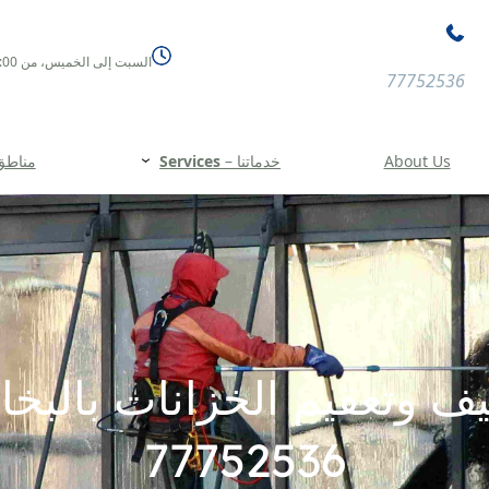
السبت إلى الخميس، من 08:00 صباحًا حتى 11:00 مساءً
77752536
About Us
خدماتنا –
Services
مناطق الخد
 وتعقيم الخزانات بالبخا
77752536