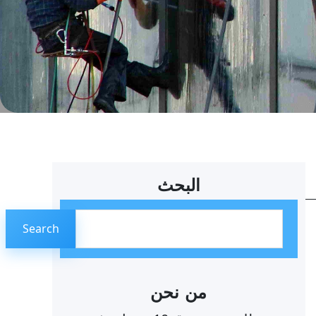
البحث
ا
Search
ل
ب
ح
من نحن
ث