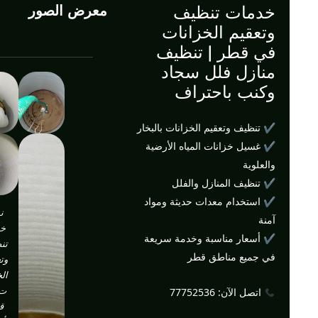
خدمات تنظيف
معرض الصور
وتعقيم الخزانات
في قطر | تنظيف
منازل فلل سجاد
وكنب باحتراف
✔ تنظيف وتعقيم الخزانات بالبخار
✔ غسيل خزانات المياه الأرضية
والعلوية
✔ تنظيف المنازل والفلل
✔ استخدام معدات حديثة ومواد
ن
آمنة
خد
✔ أسعار مناسبة وخدمة سريعة
تن
في جميع مناطق قطر
وت
الخ
ت 
اتصل الآن: 77752536
ق