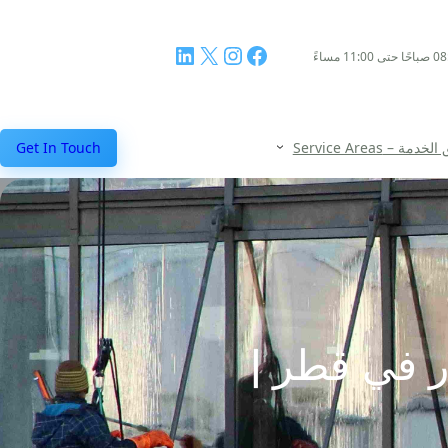
فيسبوك
إنستجرام
إكس
لينكد إن
مة – Service Areas
Get In Touch
ر في قطر |