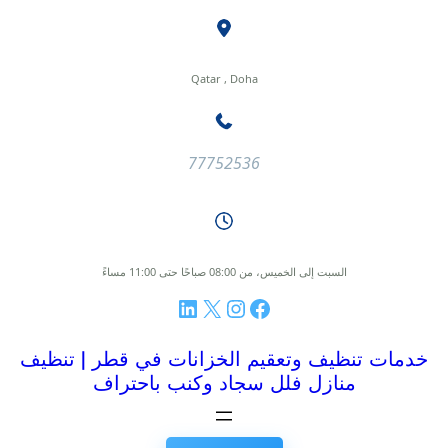
طى
ى
محتوى
Qatar , Doha
77752536
السبت إلى الخميس، من 08:00 صباحًا حتى 11:00 مساءً
فيسبوك
إنستجرام
إكس
لينكد إن
خدمات تنظيف وتعقيم الخزانات في قطر | تنظيف
منازل فلل سجاد وكنب باحتراف