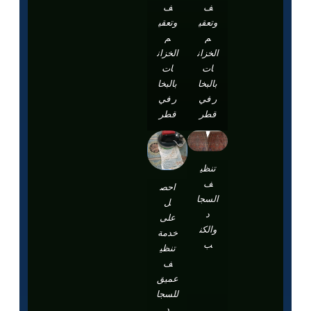
ف
ف
وتعقي
وتعقي
م
م
الخزان
الخزان
ات
ات
بالبخا
بالبخا
ر في
ر في
قطر
قطر
تنظي
ف
احص
السجا
ل
د
على
والكن
خدمة
ب
تنظي
ف
عميق
للسجا
د