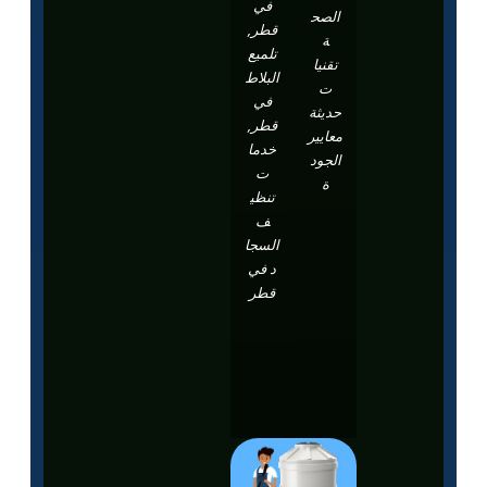
في
الصح
قطر,
ة
تلميع
تقنيا
البلاط
ت
في
حديثة
قطر,
معايير
خدما
الجود
ت
ة
تنظي
ف
السجا
د في
قطر