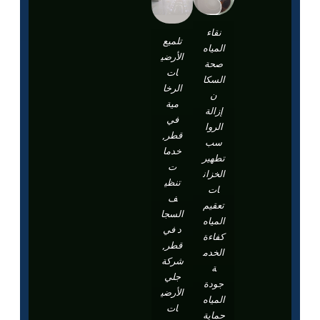
نقاء
تلميع
المياه
الأرضي
صحة
ات
السكا
الرخا
ن
مية
إزالة
في
الروا
قطر,
سب
خدما
تطهير
ت
الخزان
تنظي
ات
ف
تعقيم
السجا
المياه
د في
كفاءة
قطر,
الخدم
شركة
ة
جلي
جودة
الأرضي
المياه
ات
حماية