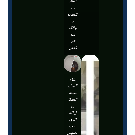
تنظي
ف
للسجا
د
والكن
ب
في
قطر.
نقاء
المياه
صحة
السكا
ن
إزالة
الروا
سب
تطهير