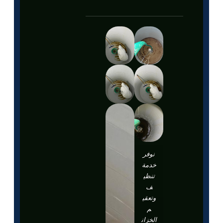
نوفر
خدمة
تنظي
ف
وتعقي
م
الخزان