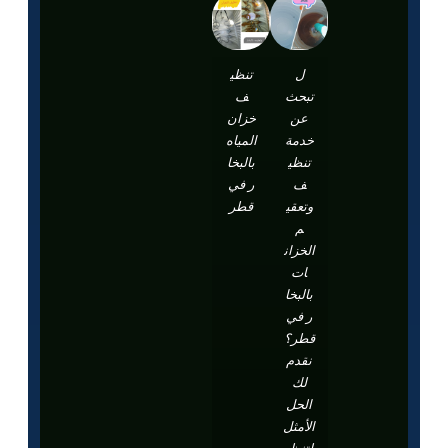
ل
تنظي
تبحث
ف
عن
خزان
خدمة
المياه
تنظي
بالبخا
ف
ر في
وتعقي
قطر
م
الخزان
ات
بالبخا
ر في
قطر؟
نقدم
لك
الحل
الأمثل
لتنظي