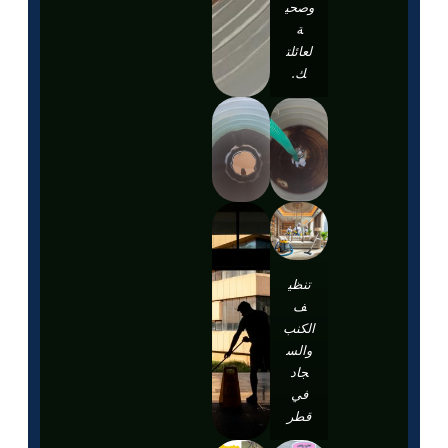
وصحي
ة
لعائلت
ك.
تنظي
ف
الكنب
والس
جاد
في
قطر