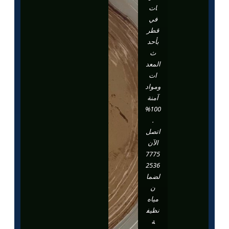
ات
في
قطر
بأحد
ث
المعد
ات
ومواد
آمنة
100%
.
اتصل
الآن
7775
2536
لضما
ن
مياه
نظيف
ة