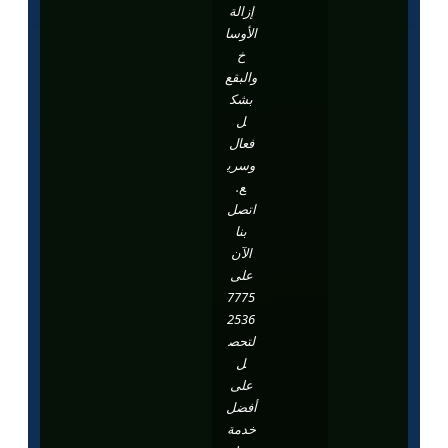
إزالة
الأوسا
خ
والبقع
بشك
ل
فعال
وسري
ع.
اتصل
بنا
الآن
على
7775
2536
لتحص
ل
على
أفضل
خدمة