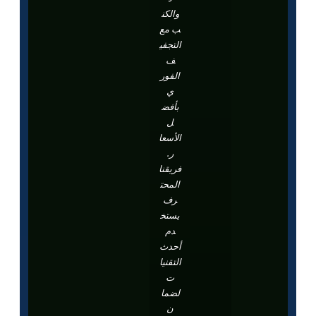
والكن
ب مع
التجفي
ف
الفور
ي
بأفض
ل
الأسعا
ر.
فريقنا
المحت
رف
يستخ
دم
أحدث
التقنيا
ت
لضما
ن