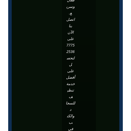
وسري
ع.
اتصل
بنا
الآن
على
7775
2536
لتحص
ل
على
أفضل
خدمة
تنظي
ف
للسجا
د
والكن
ب
في