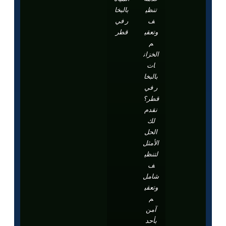
تنظي
بالبخا
ف
ر في
وتعقي
قطر
م
الخزان
ات
بالبخا
ر في
قطر؟
نقدم
لك
الحل
الأمثل
لتنظي
ف
شامل
وتعقي
م
آمن
بأحد