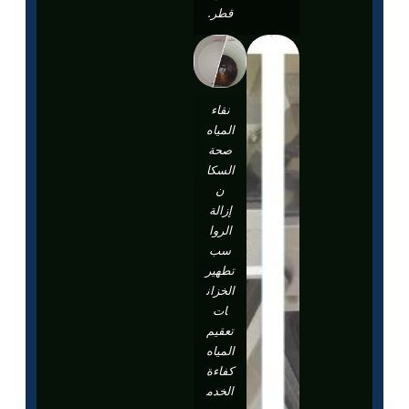
قطر.
نقاء
المياه
صحة
السكا
ن
إزالة
الروا
سب
تطهير
الخزان
ات
تعقيم
المياه
كفاءة
الخدم