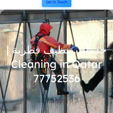
Get In Touch
خدمات تنظيف قطرية |
Cleaning in Qatar
77752536