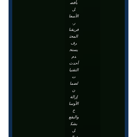
بأفض
ل
الأسعا
ر.
فريقنا
المحت
رف
يستخ
دم
أحدث
التقنيا
ت
لضما
ن
إزالة
الأوسا
خ
والبقع
بشك
ل
فعال