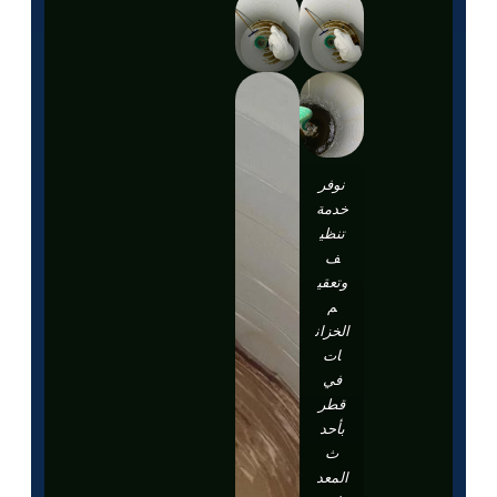
نوفر
خدمة
تنظي
ف
وتعقي
م
الخزان
ات
في
قطر
بأحد
ث
المعد