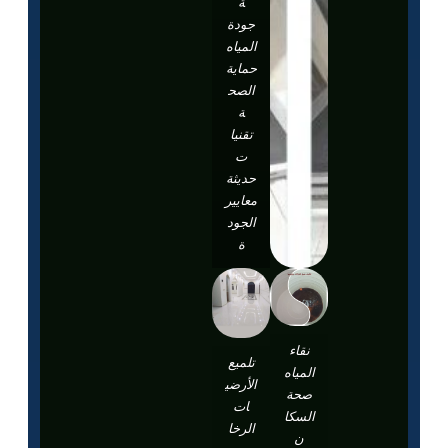
ة
جودة
المياه
حماية
الصح
ة
تقنيا
ت
حديثة
معايير
الجود
ة
نقاء
تلميع
المياه
الأرضي
صحة
ات
السكا
الرخا
ن