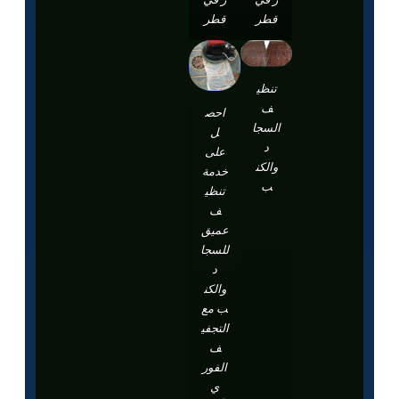
قطر
قطر
تنظي
ف
احص
السجا
ل
د
على
والكن
خدمة
ب
تنظي
ف
عميق
للسجا
د
والكن
ب مع
التجفي
ف
الفور
ي