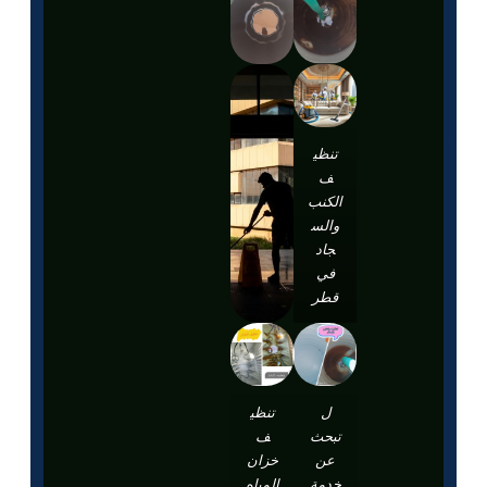
تنظي
ف
الكنب
والس
جاد
في
قطر
ل
تنظي
تبحث
ف
عن
خزان
خدمة
المياه