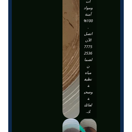
ات
ومواد
آمنة
100%
.
اتصل
الآن
7775
2536
لضما
ن
مياه
نظيف
ة
وصحي
ة
لعائلت
ك.