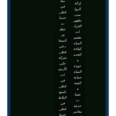
مية
إزالة
في
الروا
قطر,
سب
خدما
تطهير
ت
الخزان
تنظي
ات
ف
تعقيم
السجا
المياه
د في
كفاءة
قطر,
الخدم
شركة
ة
جلي
جودة
الأرضي
المياه
ات
حماية
في
الصح
قطر,
ة
تلميع
تقنيا
البلاط
ت
في
حديثة
قطر,
معايير
خدما