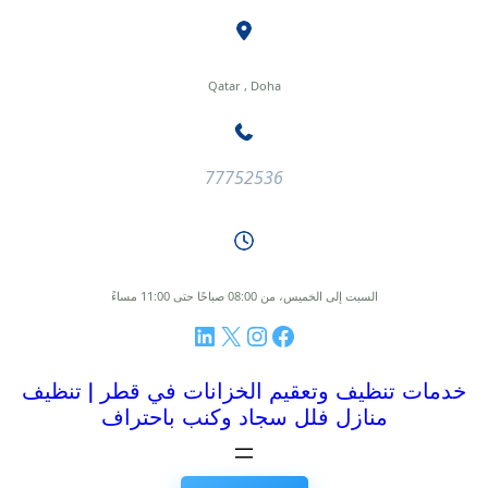
طى
ى
محتوى
Qatar , Doha
77752536
السبت إلى الخميس، من 08:00 صباحًا حتى 11:00 مساءً
فيسبوك
إنستجرام
إكس
لينكد إن
خدمات تنظيف وتعقيم الخزانات في قطر | تنظيف
منازل فلل سجاد وكنب باحتراف