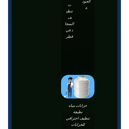
الجود
ت
ة
تنظي
ف
السجا
د في
قطر
خزانات مياه
نظيفة
تنظيف احترافي
للخزانات