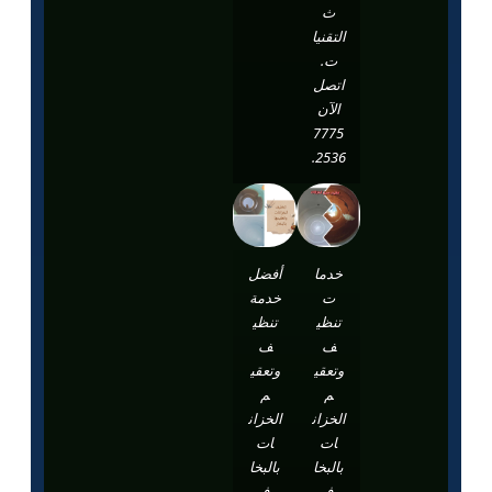
ث
التقنيا
ت.
اتصل
الآن
7775
2536.
خدما
أفضل
ت
خدمة
تنظي
تنظي
ف
ف
وتعقي
وتعقي
م
م
الخزان
الخزان
ات
ات
بالبخا
بالبخا
ر في
ر في