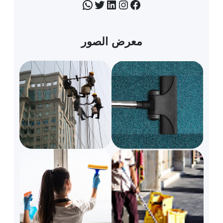
فيسبوك
إنستجرام
لينكد إن
تويتر
واتساب
معرض الصور