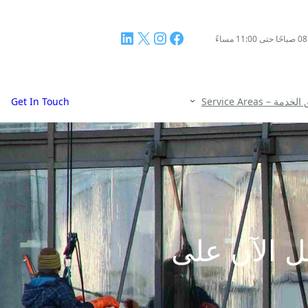
فيسبوك
إنستجرام
إكس
لينكد إن
مة – Service Areas
Get In Touch
 الآن على