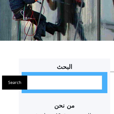
البحث
ا
Search
ل
ب
ح
من نحن
ث