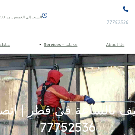
السبت إلى الخميس، من 08:00 صباحًا حتى 11:00 مساءً
77752536
About Us
خدماتنا –
Services
مناطق الخد
ف بالساعة في قطر | اتصل
77752536