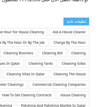
تنظيفات عامة
he Hour For House Cleaning
Ask A House Cleaner
e By The Hour Or By The Job
Charge By The Hour
Cleaning Business
Cleaning Bid
Cleaning
ues In Qatar
Cleaning Tanks
Cleaning Sofas
Cleaning Villas In Qatar
Cleaning The House
eter Cleanings
Commercial Cleaning Companies
How To Get Cleaning Contracts
House Cleaning
Cleaning
Polishing And Polishing Marble In Qatar