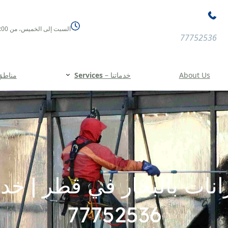
السبت إلى الخميس، من 08:00 صباحًا حتى 11:00 مساءً
77752536
About Us
خدماتنا –
Services
مناطق الخد
انات بالبخار في قطر | خد
77752536