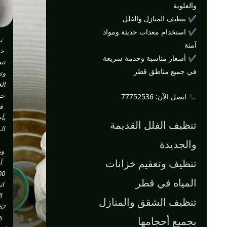
والعلوية
✔ تنظيف المنازل والفلل
✔ استخدام معدات حديثة ومواد
ن
آمنة
خد
✔ أسعار مناسبة وخدمة سريعة
تن
في جميع مناطق قطر
وت
الخ
ت 
اتصل الآن: 77752536
ق
بأ
تنظيف الفلل القديمة
ال
والجديدة
وم
تنظيف وتعقيم خزانات
آ
المياه في قطر
ات
ا
تنظيف الشقق والمنازل
52
6
بجميع أحجامها