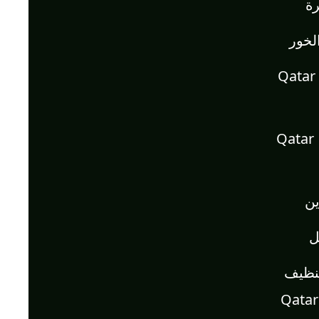
ة
لخور
شركة تنظيف في أم صلال | Qatar
شركة تنظيف في الشحانية | Qatar
ن
ل
نظيف
منازل وفلل وكنب وسجاد | Qatar