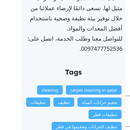
مثيل لها. نسعى دائمًا لإرضاء عملائنا من
خلال توفير بيئة نظيفة وصحية باستخدام
أفضل المعدات والمواد.
للتواصل معنا وطلب الخدمة، اتصل على:
0097477752536.
Tags
cleaning
carpet cleaning in qatar
تعقيم خزانات المياه
تنظيف
تنظيفات
تنظيفات قطر
تنظيف الخزانات وتعقيمها فى قطر