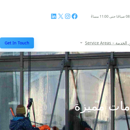
فيسبوك
إنستجرام
إكس
لينكد إن
مة – Service Areas
Get In Touch
مات مميزة