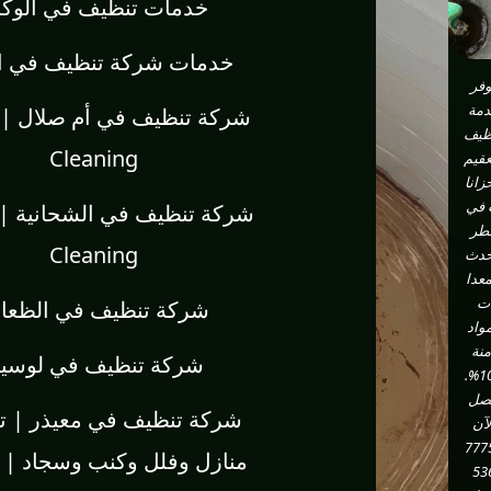
خدمات تنظيف في الوكر
خدمات شركة تنظيف في ا
وفر
مة
ظيف
Cleaning
عقيم
زانا
في
طر
Cleaning
حدث
معدا
ت
شركة تنظيف في الظعاي
واد
منة
شركة تنظيف في لوسي
100%.
صل
شركة تنظيف في معيذر | ت
لآن
777
53