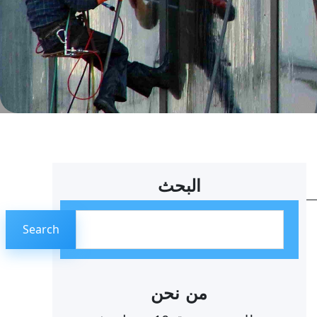
البحث
ا
Search
ل
ب
ح
من نحن
ث