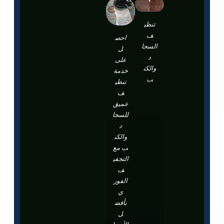
تنظي
ف
احص
السجا
ل
د
على
والكن
خدمة
ب
تنظي
ف
عميق
للسجا
د
والكن
ب مع
التجفي
ف
الفور
ي
بأفض
ل