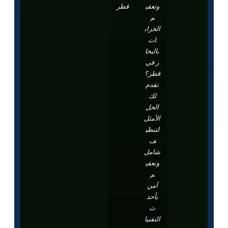
وتعقي
قطر
م
الخزان
ات
بالبخا
ر في
قطر؟
نقدم
لك
الحل
الأمثل
لتنظي
ف
شامل
وتعقي
م
آمن
بأحد
ث
التقنيا