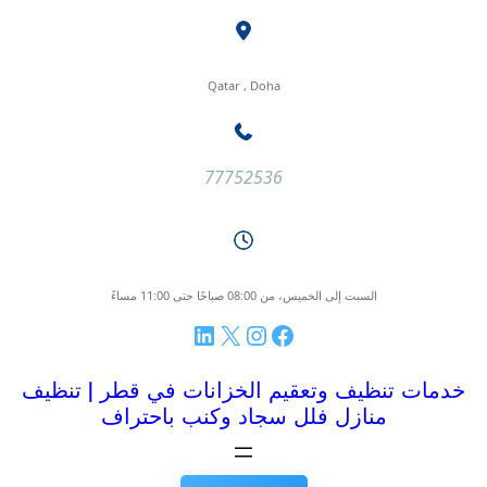
طى
ى
محتوى
Qatar , Doha
77752536
السبت إلى الخميس، من 08:00 صباحًا حتى 11:00 مساءً
فيسبوك
إنستجرام
إكس
لينكد إن
خدمات تنظيف وتعقيم الخزانات في قطر | تنظيف
منازل فلل سجاد وكنب باحتراف