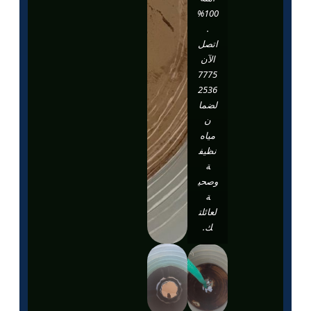
100%
.
اتصل
الآن
7775
2536
لضما
ن
مياه
نظيف
ة
وصحي
ة
لعائلت
ك.