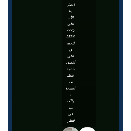
اتصل
بنا
الآن
على
7775
2536
لتحص
ل
على
أفضل
خدمة
تنظي
ف
للسجا
د
والكن
ب
في
قطر.