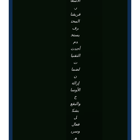
الأسعا
ر.
فريقنا
المحت
رف
يستخ
دم
أحدث
التقنيا
ت
لضما
ن
إزالة
الأوسا
خ
والبقع
بشك
ل
فعال
وسري
ع.