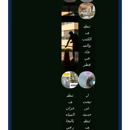
تنظي
ف
الكنب
والس
جاد
في
قطر
ل
تنظي
تبحث
ف
عن
خزان
خدمة
المياه
تنظي
بالبخا
ف
ر في