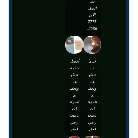
ت.
اتصل
الآن
7775
2536.
خدما
أفضل
ت
خدمة
تنظي
تنظي
ف
ف
وتعقي
وتعقي
م
م
الخزان
الخزان
ات
ات
بالبخا
بالبخا
ر في
ر في
قطر
قطر