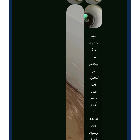
نوفر
خدمة
تنظي
ف
وتعقي
م
الخزان
ات
في
قطر
بأحد
ث
المعد
ات
ومواد
آمنة