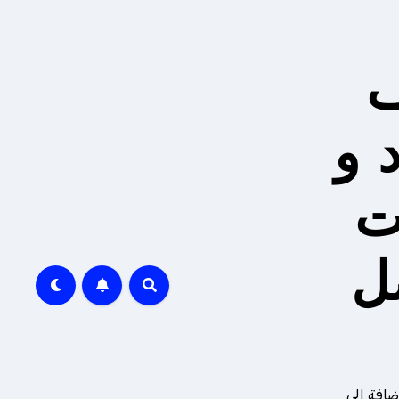
ف
 و
ت
ل
ضافة إلى