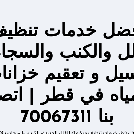
ضل خدمات تنظي
لل والكنب والسجاد
يل و تعقيم خزانا
مياه في قطر | اتص
بنا 70067311
في قطر خدمات تنظيف متكاملة للفلل الجديدة، الكنب، والسجاد، بالإ