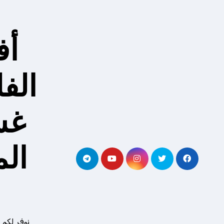
لتجاوز
لى
لمحتوى
أف
الف
غس
ال
نوفر لكم 