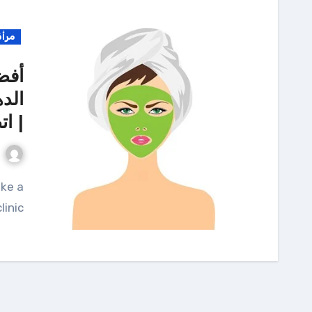
مرأة
أفض
الد
| اتصل
linic?"