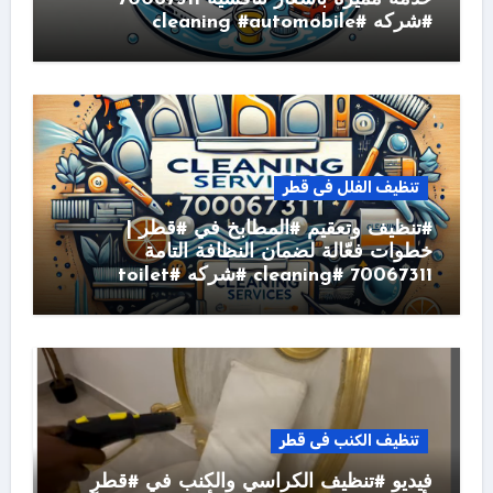
#شركه #cleaning #automobile
تنظيف الفلل فى قطر
#تنظيف وتعقيم #المطابخ في #قطر |
خطوات فعّالة لضمان النظافة التامة
70067311 #cleaning #شركه #toilet
تنظيف الكنب فى قطر
فيديو #تنظيف الكراسي والكنب في #قطر