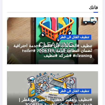
فاتك
تنظيف الفلل فى قطر
تنظيف #الحمامات في #قطر #خدمة احترافية
لضمان النظافة التامة 70067311 #toilet
#cleaning #شركه #تنظيف
تنظيف الفلل فى قطر
#تنظيف وتعقيم العشب الأخضر في قطر |
خدمة مميزة بأسعار تنافسية 70067311