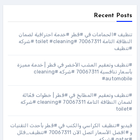
Recent Posts
تنظيف #الحمامات في #قطر #خدمة احترافية لضمان
النظافة التامة 70067311 #toilet #cleaning #شركه
#تنظيف
#تنظيف وتعقيم العشب الأخضر في قطر | خدمة مميزة
بأسعار تنافسية 70067311 #شركه #cleaning
#automobile
#تنظيف وتعقيم #المطابخ في #قطر | خطوات فعّالة
لضمان النظافة التامة 70067311 #cleaning #شركه
#toilet
فيديو #تنظيف الكراسي والكنب في #قطر بأحدث التقنيات
و #افضل الأسعار اتصل الآن 70067311 #تنظيف_فلل
#qatar #شركه