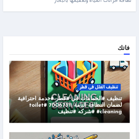
نظافة خزانات المياه وتعقيمها بالبخار
فاتك
تنظيف الفلل فى قطر
تنظيف #الحمامات في #قطر #خدمة احترافية
لضمان النظافة التامة 70067311 #toilet
#cleaning #شركه #تنظيف