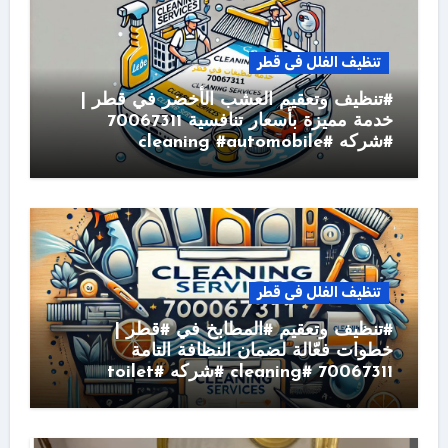
تنظيف الفلل فى قطر
#تنظيف وتعقيم العشب الأخضر في قطر |
خدمة مميزة بأسعار تنافسية 70067311
#شركه #cleaning #automobile
تنظيف الفلل فى قطر
#تنظيف وتعقيم #المطابخ في #قطر |
خطوات فعّالة لضمان النظافة التامة
70067311 #cleaning #شركه #toilet