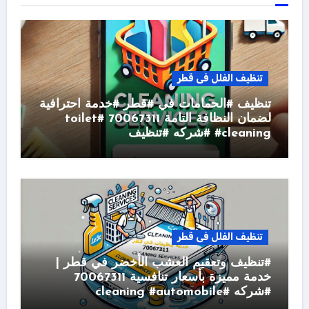
تنظيف الفلل فى قطر
تنظيف #الحمامات في #قطر #خدمة احترافية
لضمان النظافة التامة 70067311 #toilet
#cleaning #شركه #تنظيف
تنظيف الفلل فى قطر
#تنظيف وتعقيم العشب الأخضر في قطر |
خدمة مميزة بأسعار تنافسية 70067311
#شركه #cleaning #automobile