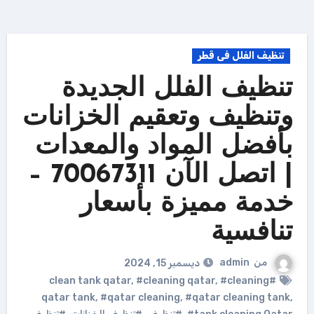
تنظيف الفلل فى قطر
تنظيف الفلل الجديدة
وتنظيف وتعقيم الخزانات
بأفضل المواد والمعدات
| اتصل الآن 70067311 –
خدمة مميزة بأسعار
تنافسية
من
admin
ديسمبر 15, 2024
,
#cleaning qatar
,
#cleaning
#clean tank qatar
qatar tank
,
#qatar cleaning
,
#qatar cleaning tank
,