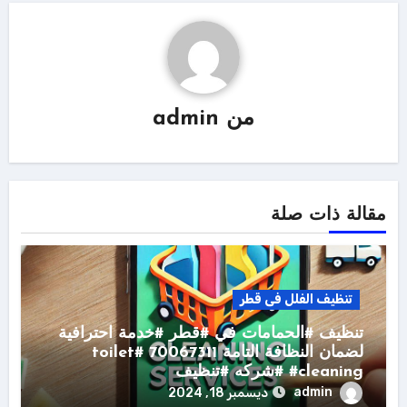
من
admin
مقالة ذات صلة
تنظيف الفلل فى قطر
تنظيف #الحمامات في #قطر #خدمة احترافية
لضمان النظافة التامة 70067311 #toilet
#cleaning #شركه #تنظيف
admin
ديسمبر 18, 2024