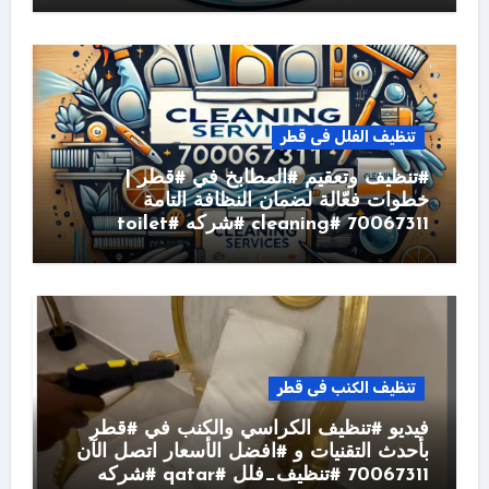
تنظيف الفلل فى قطر
#تنظيف وتعقيم #المطابخ في #قطر |
خطوات فعّالة لضمان النظافة التامة
70067311 #cleaning #شركه #toilet
تنظيف الكنب فى قطر
فيديو #تنظيف الكراسي والكنب في #قطر
بأحدث التقنيات و #افضل الأسعار اتصل الآن
70067311 #تنظيف_فلل #qatar #شركه