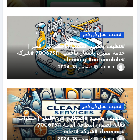
تنظيف الفلل فى قطر
#تنظيف وتعقيم العشب الأخضر في قطر |
خدمة مميزة بأسعار تنافسية 70067311 #شركه
#cleaning #automobile
admin
ديسمبر 18, 2024
تنظيف الفلل فى قطر
#تنظيف وتعقيم #المطابخ في #قطر | خطوات
فعّالة لضمان النظافة التامة 70067311
#cleaning #شركه #toilet
admin
ديسمبر 18, 2024