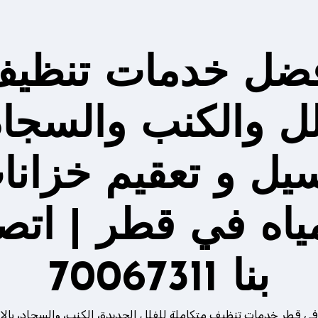
ضل خدمات تنظي
لل والكنب والسجاد
يل و تعقيم خزانا
مياه في قطر | اتص
بنا 70067311
في قطر خدمات تنظيف متكاملة للفلل الجديدة، الكنب، والسجاد، بالإ