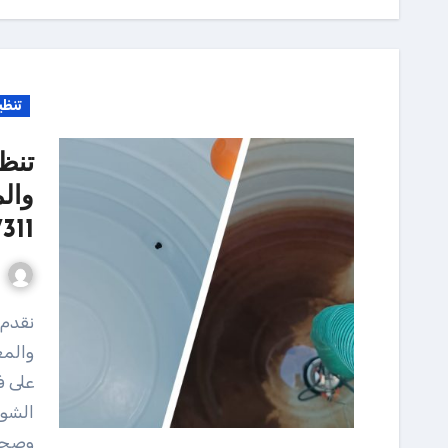
تنظي
تنظ
وال
311
نقدم خدمة تنظيف وتعقيم الخزانات بأفضل المواد
والمع
على ف
الشوا
وصحيً