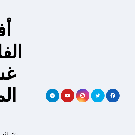
لتجاوز
لى
لمحتوى
أف
الف
غس
ال
نوفر لكم 