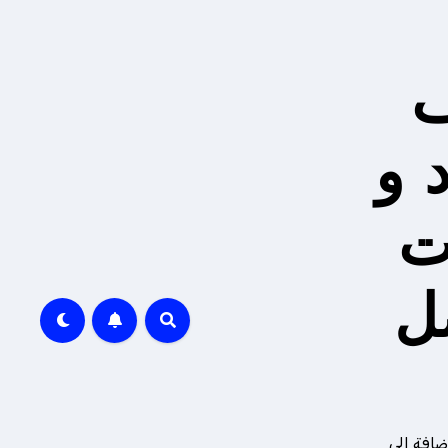
ف
 و
ت
ل
ضافة إلى