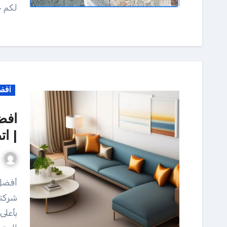
لكم 
أفض
افض
| اتص
أفضل شركة لتنظيف الكنب و السجاد في قطر حرصت
شركتن
بأعلى