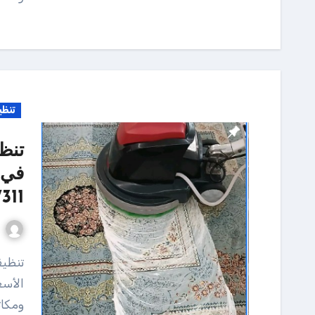
تنظي
تنظ
في 
311
تنظيف عميق للسجاد والكنب وتجفيفه في الحال بأفضل
ومكات