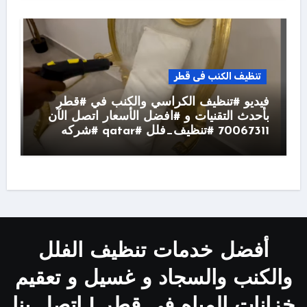
تنظيف الكنب فى قطر
فيديو #تنظيف الكراسي والكنب في #قطر
بأحدث التقنيات و #افضل الأسعار اتصل الآن
70067311 #تنظيف_فلل #qatar #شركه
أفضل خدمات تنظيف الفلل
والكنب والسجاد و غسيل و تعقيم
خزانات المياه في قطر | اتصل بنا