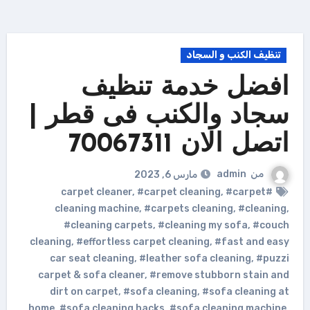
تنظيف الكنب و السجاد
افضل خدمة تنظيف
سجاد والكنب فى قطر |
اتصل الان 70067311
من
admin
مارس 6, 2023
,
#carpet cleaning
,
#carpet
#carpet cleaner
cleaning machine
,
#carpets cleaning
,
#cleaning
,
#cleaning carpets
,
#cleaning my sofa
,
#couch
cleaning
,
#effortless carpet cleaning
,
#fast and easy
car seat cleaning
,
#leather sofa cleaning
,
#puzzi
carpet & sofa cleaner
,
#remove stubborn stain and
dirt on carpet
,
#sofa cleaning
,
#sofa cleaning at
home
,
#sofa cleaning hacks
,
#sofa cleaning machine
,