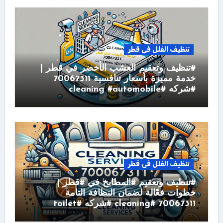
تنظيف الفلل فى قطر
#تنظيف وتعقيم العشب الأخضر في قطر |
خدمة مميزة بأسعار تنافسية 70067311
#شركه #cleaning #automobile
تنظيف الفلل فى قطر
#تنظيف وتعقيم #المطابخ في #قطر |
خطوات فعّالة لضمان النظافة التامة
70067311 #cleaning #شركه #toilet