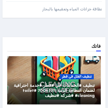
نظافة خزانات المياه وتعقيمها بالبخار
فاتك
تنظيف الفلل فى قطر
تنظيف #الحمامات في #قطر #خدمة احترافية
لضمان النظافة التامة 70067311 #toilet
#cleaning #شركه #تنظيف