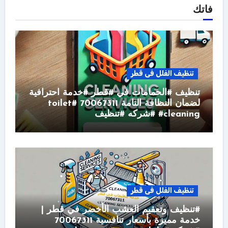
فاتك
تنظيف الفلل فى قطر
تنظيف #الحمامات في #قطر #خدمة احترافية
لضمان النظافة التامة 70067311 #toilet
#cleaning #شركه #تنظيف
تنظيف الفلل فى قطر
#تنظيف وتعقيم العشب الأخضر في قطر |
خدمة مميزة بأسعار تنافسية 70067311