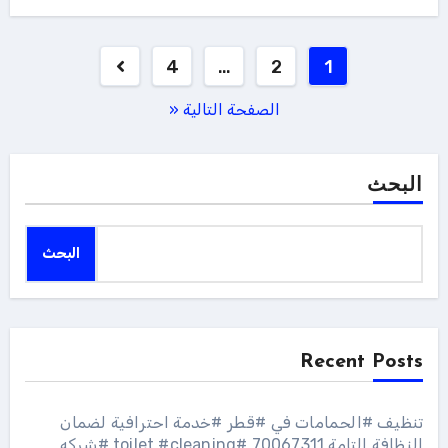
تعدد
4
…
2
1
صفحات
الصفحة التالية «
المقالات
البحث
البحث
Recent Posts
تنظيف #الحمامات في #قطر #خدمة احترافية لضمان
النظافة التامة 70067311 #toilet #cleaning #شركه