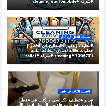
#شركه #cleaning #automobile
تنظيف الفلل فى قطر
#تنظيف وتعقيم #المطابخ في #قطر |
خطوات فعّالة لضمان النظافة التامة
70067311 #cleaning #شركه #toilet
تنظيف الكنب فى قطر
فيديو #تنظيف الكراسي والكنب في #قطر
بأحدث التقنيات و #افضل الأسعار اتصل الآن