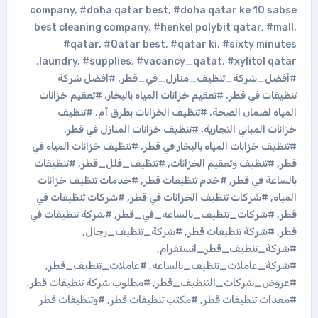
company
,
#doha qatar best
,
#doha qatar ke 10 sabse
best cleaning company
,
#henkel polybit qatar
,
#mall
,
#qatar
,
#Qatar best
,
#qatar ki
,
#sixty minutes
,
laundry
,
#supplies
,
#vacancy_qatat
,
#xylitol qatar
#أفضل_شركة_تنظيف_منازل_في_قطر
,
#افضل شركة
تنظيفات في قطر
,
#تعقيم خزانات المياه بالبخار
,
#تعقيم خزانات
المياه لضمان الصحة
,
#تنظيف الخزانات بطرق آم
,
#تنظيف
خزانات المباني التجارية
,
#تنظيف خزانات المنازل في قطر
,
#تنظيف خزانات المياه بالبخار في قطر
,
#تنظيف خزانات المياه في
قطر
,
#تنظيف وتعقيم الخزانات
,
#تنظيف_فلل_قطر
,
#تنظيفات
بالساعة في قطر
,
#خدم تنظيفات قطر
,
#خدمات تنظيف خزانات
المياه
,
#شركات تنظيف الخزانات في قطر
,
#شركات تنظيفات في
قطر
,
#شركات_تنظيف_بالساعه_في_قطر
,
#شركة تنظيفات في
قطر
,
#شركة تنظيفات قطر
,
#شركة_تنظيف_رجال
,
#شركة_تنظيف_قطر_انستقرام
,
#شركة_عاملات_تنظيف_بالساعه
,
#عاملات_تنظيف_قطر
,
#عروض_شركات_التنظيف_قطر
,
#مطلوب شركة تنظيفات قطر
,
#معدات تنظيفات قطر
,
#مكتب تنظيفات قطر
,
#وتنظيفات قطر