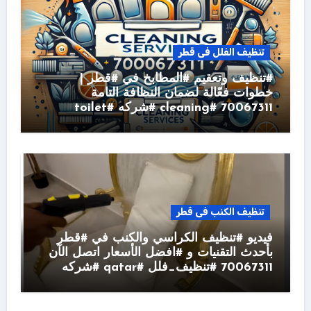
تنظيف الفلل فى قطر
#تنظيف وتعقيم #المطابخ في #قطر |
خطوات فعّالة لضمان النظافة التامة
70067311 #cleaning #شركه #toilet
تنظيف الكنب فى قطر
فيديو #تنظيف الكراسي والكنب في #قطر
بأحدث التقنيات و #افضل الأسعار اتصل الآن
70067311 #تنظيف_فلل #qatar #شركه