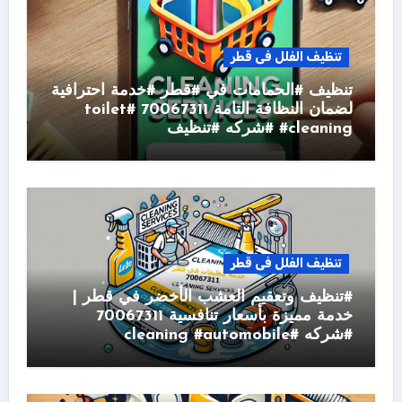
تنظيف الفلل فى قطر
تنظيف #الحمامات في #قطر #خدمة احترافية
لضمان النظافة التامة 70067311 #toilet
#cleaning #شركه #تنظيف
تنظيف الفلل فى قطر
#تنظيف وتعقيم العشب الأخضر في قطر |
خدمة مميزة بأسعار تنافسية 70067311
#شركه #cleaning #automobile