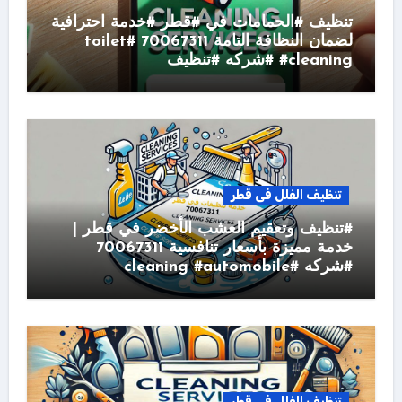
تنظيف #الحمامات في #قطر #خدمة احترافية
لضمان النظافة التامة 70067311 #toilet
#cleaning #شركه #تنظيف
تنظيف الفلل فى قطر
#تنظيف وتعقيم العشب الأخضر في قطر |
خدمة مميزة بأسعار تنافسية 70067311
#شركه #cleaning #automobile
تنظيف الفلل فى قطر