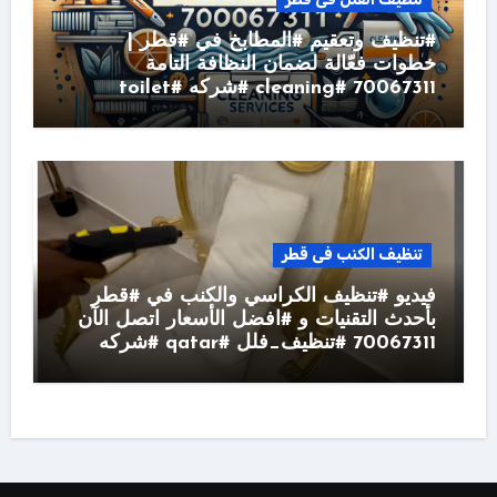
#تنظيف وتعقيم #المطابخ في #قطر |
خطوات فعّالة لضمان النظافة التامة
70067311 #cleaning #شركه #toilet
تنظيف الكنب فى قطر
فيديو #تنظيف الكراسي والكنب في #قطر
بأحدث التقنيات و #افضل الأسعار اتصل الآن
70067311 #تنظيف_فلل #qatar #شركه