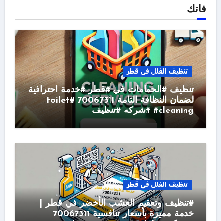
فاتك
تنظيف الفلل فى قطر
تنظيف #الحمامات في #قطر #خدمة احترافية
لضمان النظافة التامة 70067311 #toilet
#cleaning #شركه #تنظيف
تنظيف الفلل فى قطر
#تنظيف وتعقيم العشب الأخضر في قطر |
خدمة مميزة بأسعار تنافسية 70067311