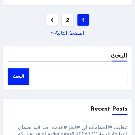
تعدد
2
1
صفحات
الصفحة التالية «
المقالات
البحث
البحث
Recent Posts
تنظيف #الحمامات في #قطر #خدمة احترافية لضمان
النظافة التامة 70067311 #toilet #cleaning #شركه