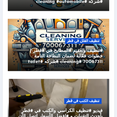
#شركه #cleaning #automobile
تنظيف الفلل فى قطر
#تنظيف وتعقيم #المطابخ في #قطر |
خطوات فعّالة لضمان النظافة التامة
70067311 #cleaning #شركه #toilet
تنظيف الكنب فى قطر
فيديو #تنظيف الكراسي والكنب في #قطر
بأحدث التقنيات و #افضل الأسعار اتصل الآن