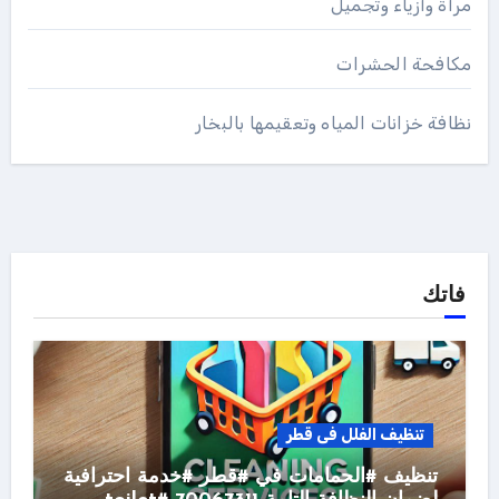
مرأة وأزياء وتجميل
مكافحة الحشرات
نظافة خزانات المياه وتعقيمها بالبخار
فاتك
تنظيف الفلل فى قطر
تنظيف #الحمامات في #قطر #خدمة احترافية