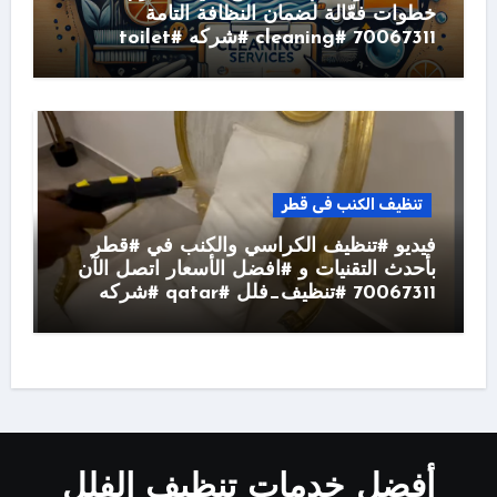
خطوات فعّالة لضمان النظافة التامة
70067311 #cleaning #شركه #toilet
تنظيف الكنب فى قطر
فيديو #تنظيف الكراسي والكنب في #قطر
بأحدث التقنيات و #افضل الأسعار اتصل الآن
70067311 #تنظيف_فلل #qatar #شركه
أفضل خدمات تنظيف الفلل