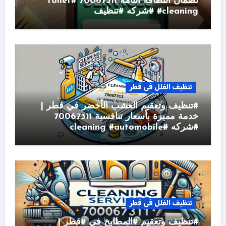
لضمان النظافة التامة 70067311 #toilet
#cleaning #شركه #تنظيف
تنظيف الفلل فى قطر
#تنظيف وتعقيم العشب الأخضر في قطر |
خدمة مميزة بأسعار تنافسية 70067311
#شركه #cleaning #automobile
تنظيف الفلل فى قطر
#تنظيف وتعقيم #المطابخ في #قطر |