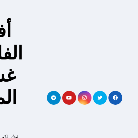
لتجاوز
لى
لمحتوى
أف
الف
غس
ال
نوفر لكم 