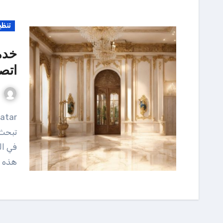
تنظي
خدم
اتصل ا
تبحث 
في ال
هذه 