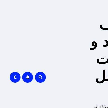
ف
 و
ت
ل
ضافة إلى