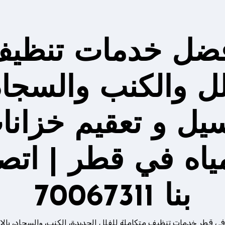
ضل خدمات تنظي
لل والكنب والسجاد
يل و تعقيم خزانا
مياه في قطر | اتص
بنا 70067311
في قطر خدمات تنظيف متكاملة للفلل الجديدة، الكنب، والسجاد، بالإ