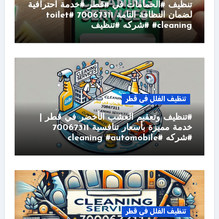
تنظيف #الحمامات في #قطر #خدمة احترافية
لضمان النظافة التامة 70067311 #toilet
#cleaning #شركه #تنظيف
تنظيف الفلل فى قطر
#تنظيف وتعقيم العشب الأخضر في قطر |
خدمة مميزة بأسعار تنافسية 70067311
#شركه #cleaning #automobile
تنظيف الفلل فى قطر