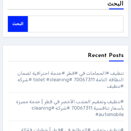
البحث
البحث
Recent Posts
تنظيف #الحمامات في #قطر #خدمة احترافية لضمان
النظافة التامة 70067311 #toilet #cleaning #شركه
#تنظيف
#تنظيف وتعقيم العشب الأخضر في قطر | خدمة مميزة
بأسعار تنافسية 70067311 #شركه #cleaning
#automobile
#تنظيف وتعقيم #المطابخ في #قطر | خطوات فعّالة