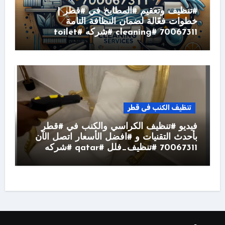
#تنظيف وتعقيم #المطابخ في #قطر |
خطوات فعّالة لضمان النظافة التامة
70067311 #cleaning #شركه #toilet
تنظيف الكنب فى قطر
فيديو #تنظيف الكراسي والكنب في #قطر
بأحدث التقنيات و #افضل الأسعار اتصل الآن
70067311 #تنظيف_فلل #qatar #شركه