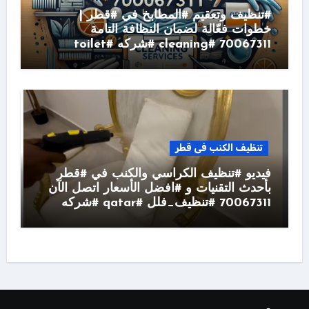
#تنظيف وتعقيم #المطابخ في #قطر |
خطوات فعّالة لضمان النظافة التامة
70067311 #cleaning #شركه #toilet
تنظيف الكنب فى قطر
فيديو #تنظيف الكراسي والكنب في #قطر
بأحدث التقنيات و #افضل الأسعار اتصل الآن
70067311 #تنظيف_فلل #qatar #شركه