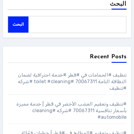
البحث
البحث
Recent Posts
تنظيف #الحمامات في #قطر #خدمة احترافية لضمان
النظافة التامة 70067311 #toilet #cleaning #شركه
#تنظيف
#تنظيف وتعقيم العشب الأخضر في قطر | خدمة مميزة
بأسعار تنافسية 70067311 #شركه #cleaning
#automobile
#تنظيف وتعقيم #المطابخ في #قطر | خطوات فعّالة