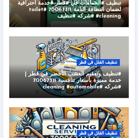
تنظيف #الحمامات في #قطر #خدمة احترافية
لضمان النظافة التامة 70067311 #toilet
#cleaning #شركه #تنظيف
تنظيف الفلل فى قطر
#تنظيف وتعقيم العشب الأخضر في قطر |
خدمة مميزة بأسعار تنافسية 70067311
#شركه #cleaning #automobile
تنظيف الفلل فى قطر