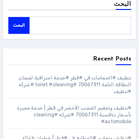
البحث
البحث
Recent Posts
تنظيف #الحمامات في #قطر #خدمة احترافية لضمان
النظافة التامة 70067311 #toilet #cleaning #شركه
#تنظيف
#تنظيف وتعقيم العشب الأخضر في قطر | خدمة مميزة
بأسعار تنافسية 70067311 #شركه #cleaning
#automobile
#تنظيف وتعقيم #المطابخ في #قطر | خطوات فعّالة