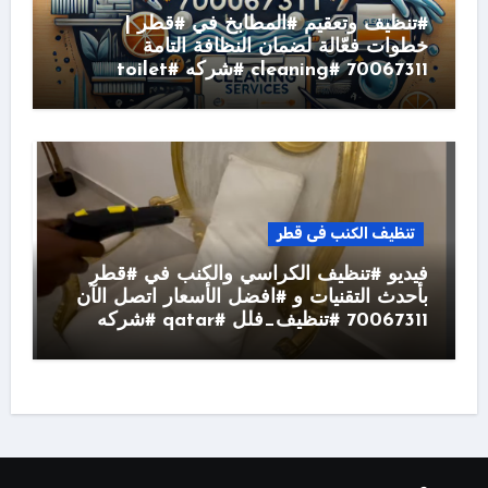
#تنظيف وتعقيم #المطابخ في #قطر |
خطوات فعّالة لضمان النظافة التامة
70067311 #cleaning #شركه #toilet
تنظيف الكنب فى قطر
فيديو #تنظيف الكراسي والكنب في #قطر
بأحدث التقنيات و #افضل الأسعار اتصل الآن
70067311 #تنظيف_فلل #qatar #شركه