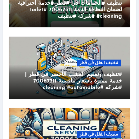
تنظيف #الحمامات في #قطر #خدمة احترافية
لضمان النظافة التامة 70067311 #toilet
#cleaning #شركه #تنظيف
تنظيف الفلل فى قطر
#تنظيف وتعقيم العشب الأخضر في قطر |
خدمة مميزة بأسعار تنافسية 70067311
#شركه #cleaning #automobile
تنظيف الفلل فى قطر