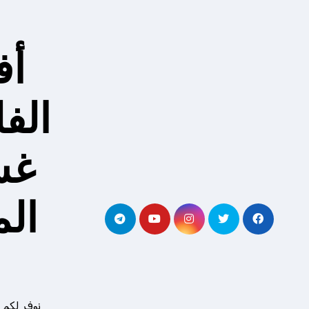
لتجاوز
لى
لمحتوى
أف
الف
غس
ال
نوفر لكم 