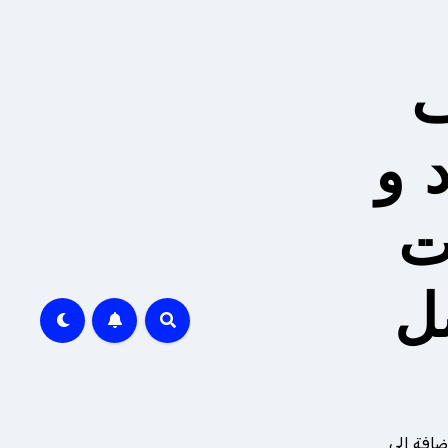
ف
 و
ت
ل
ضافة إلى