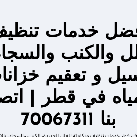
ضل خدمات تنظي
لل والكنب والسجاد
يل و تعقيم خزانا
مياه في قطر | اتص
بنا 70067311
في قطر خدمات تنظيف متكاملة للفلل الجديدة، الكنب، والسجاد، بالإ