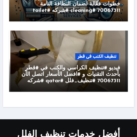
خطوات فعّالة لضمان النظافة التامة
70067311 #cleaning #شركه #toilet
تنظيف الكنب فى قطر
فيديو #تنظيف الكراسي والكنب في #قطر
بأحدث التقنيات و #افضل الأسعار اتصل الآن
70067311 #تنظيف_فلل #qatar #شركه
أفضل خدمات تنظيف الفلل