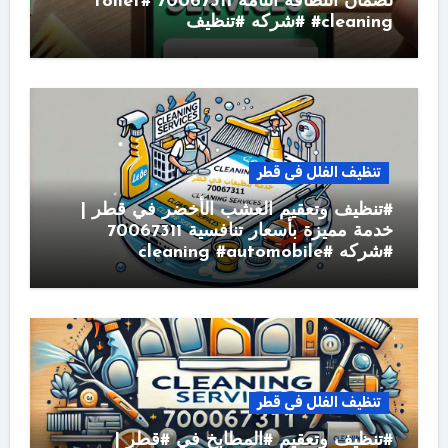
لضمان النظافة التامة 70067311 #toilet
#cleaning #شركه #تنظيف
تنظيف الفلل فى قطر
#تنظيف وتعقيم العشب الأخضر في قطر |
خدمة مميزة بأسعار تنافسية 70067311
#شركه #cleaning #automobile
تنظيف الفلل فى قطر
#تنظيف وتعقيم #المطابخ في #قطر |