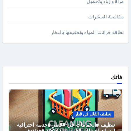
مرأة وأزياء وتجميل
مكافحة الحشرات
نظافة خزانات المياه وتعقيمها بالبخار
فاتك
تنظيف الفلل فى قطر
تنظيف #الحمامات في #قطر #خدمة احترافية