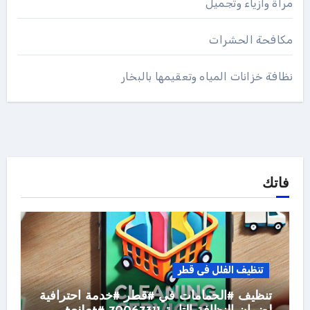
مرأة وأزياء وتجميل
مكافحة الحشرات
نظافة خزانات المياه وتعقيمها بالبخار
فاتك
تنظيف الفلل فى قطر
تنظيف #الحمامات في #قطر #خدمة احترافية