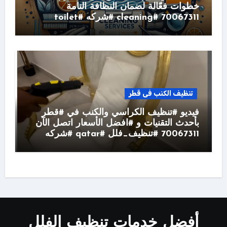
خطوات فعّالة لضمان النظافة التامة
70067311 #cleaning #شركه #toilet
تنظيف الكنب فى قطر
فيديو #تنظيف الكراسي والكنب في #قطر
بأحدث التقنيات و #افضل الأسعار اتصل الآن
70067311 #تنظيف_فلل #qatar #شركه
أفضل خدمات تنظيف الفلل