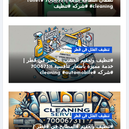
لضمان النظافة التامة 70067311 #toilet
#cleaning #شركه #تنظيف
تنظيف الفلل فى قطر
#تنظيف وتعقيم العشب الأخضر في قطر |
خدمة مميزة بأسعار تنافسية 70067311
#شركه #cleaning #automobile
تنظيف الفلل فى قطر
#تنظيف وتعقيم #المطابخ في #قطر |