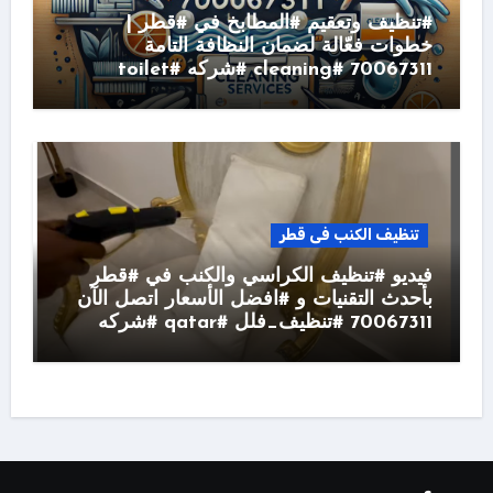
#تنظيف وتعقيم #المطابخ في #قطر |
خطوات فعّالة لضمان النظافة التامة
70067311 #cleaning #شركه #toilet
تنظيف الكنب فى قطر
فيديو #تنظيف الكراسي والكنب في #قطر
بأحدث التقنيات و #افضل الأسعار اتصل الآن
70067311 #تنظيف_فلل #qatar #شركه