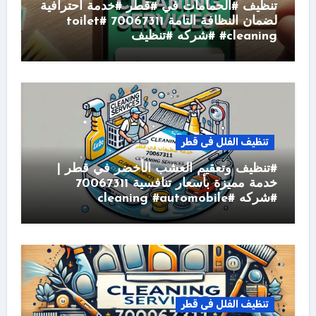
تنظيف #الحمامات في #قطر #خدمة احترافية
لضمان النظافة التامة 70067311 #toilet
#cleaning #شركه #تنظيف
تنظيف الفلل فى قطر
#تنظيف وتعقيم العشب الأخضر في قطر |
خدمة مميزة بأسعار تنافسية 70067311
#شركه #cleaning #automobile
تنظيف الفلل فى قطر