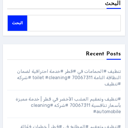
البحث
البحث
Recent Posts
تنظيف #الحمامات في #قطر #خدمة احترافية لضمان
النظافة التامة 70067311 #toilet #cleaning #شركه
#تنظيف
#تنظيف وتعقيم العشب الأخضر في قطر | خدمة مميزة
بأسعار تنافسية 70067311 #شركه #cleaning
#automobile
#تنظيف وتعقيم #المطابخ في #قطر | خطوات فعّالة