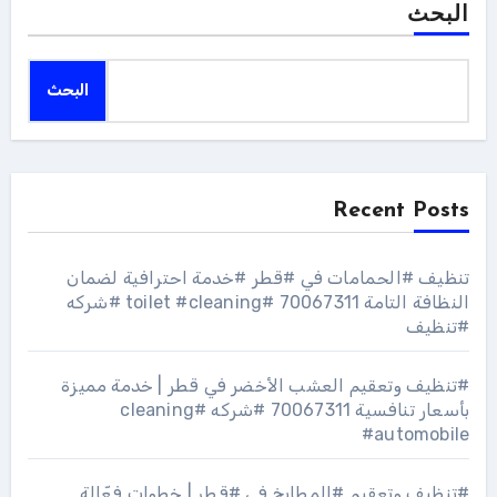
البحث
البحث
Recent Posts
تنظيف #الحمامات في #قطر #خدمة احترافية لضمان
النظافة التامة 70067311 #toilet #cleaning #شركه
#تنظيف
#تنظيف وتعقيم العشب الأخضر في قطر | خدمة مميزة
بأسعار تنافسية 70067311 #شركه #cleaning
#automobile
#تنظيف وتعقيم #المطابخ في #قطر | خطوات فعّالة