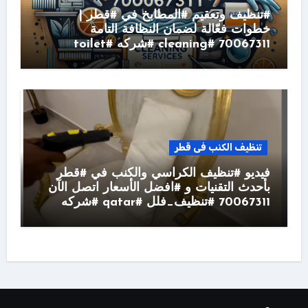
#تنظيف وتعقيم #المطابخ في #قطر |
خطوات فعّالة لضمان النظافة التامة
70067311 #cleaning #شركه #toilet
تنظيف الكنب فى قطر
فيديو #تنظيف الكراسي والكنب في #قطر
بأحدث التقنيات و #افضل الأسعار اتصل الآن
70067311 #تنظيف_فلل #qatar #شركه