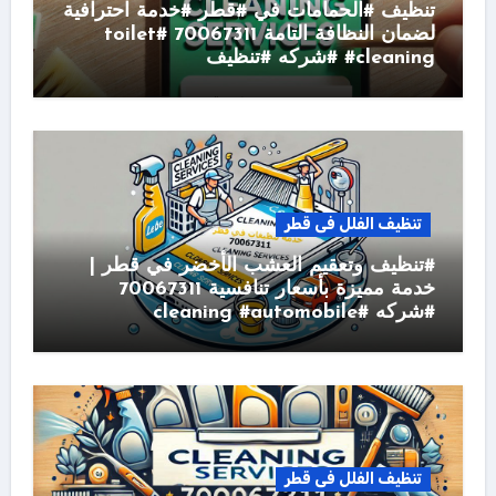
تنظيف #الحمامات في #قطر #خدمة احترافية
لضمان النظافة التامة 70067311 #toilet
#cleaning #شركه #تنظيف
تنظيف الفلل فى قطر
#تنظيف وتعقيم العشب الأخضر في قطر |
خدمة مميزة بأسعار تنافسية 70067311
#شركه #cleaning #automobile
تنظيف الفلل فى قطر