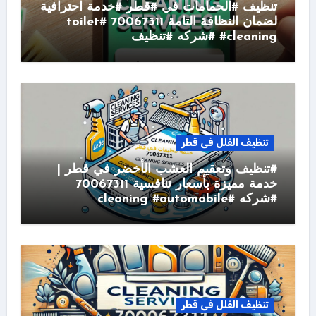
تنظيف #الحمامات في #قطر #خدمة احترافية
لضمان النظافة التامة 70067311 #toilet
#cleaning #شركه #تنظيف
تنظيف الفلل فى قطر
#تنظيف وتعقيم العشب الأخضر في قطر |
خدمة مميزة بأسعار تنافسية 70067311
#شركه #cleaning #automobile
تنظيف الفلل فى قطر