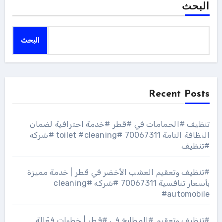
البحث
البحث
Recent Posts
تنظيف #الحمامات في #قطر #خدمة احترافية لضمان
النظافة التامة 70067311 #toilet #cleaning #شركه
#تنظيف
#تنظيف وتعقيم العشب الأخضر في قطر | خدمة مميزة
بأسعار تنافسية 70067311 #شركه #cleaning
#automobile
#تنظيف وتعقيم #المطابخ في #قطر | خطوات فعّالة