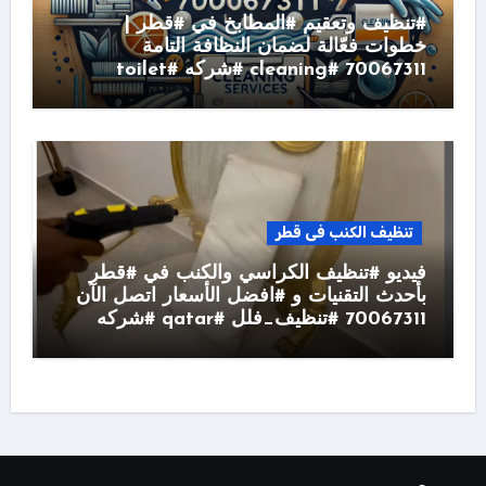
#تنظيف وتعقيم #المطابخ في #قطر |
خطوات فعّالة لضمان النظافة التامة
70067311 #cleaning #شركه #toilet
تنظيف الكنب فى قطر
فيديو #تنظيف الكراسي والكنب في #قطر
بأحدث التقنيات و #افضل الأسعار اتصل الآن
70067311 #تنظيف_فلل #qatar #شركه