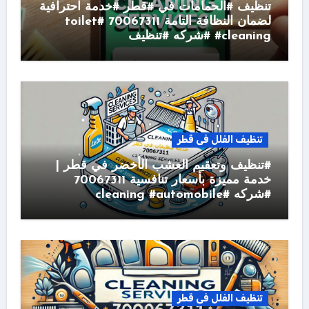
تنظيف #الحمامات في #قطر #خدمة احترافية
لضمان النظافة التامة 70067311 #toilet
#cleaning #شركه #تنظيف
تنظيف الفلل فى قطر
#تنظيف وتعقيم العشب الأخضر في قطر |
خدمة مميزة بأسعار تنافسية 70067311
#شركه #cleaning #automobile
تنظيف الفلل فى قطر