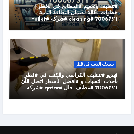
#تنظيف وتعقيم #المطابخ في #قطر |
خطوات فعّالة لضمان النظافة التامة
70067311 #cleaning #شركه #toilet
تنظيف الكنب فى قطر
فيديو #تنظيف الكراسي والكنب في #قطر
بأحدث التقنيات و #افضل الأسعار اتصل الآن
70067311 #تنظيف_فلل #qatar #شركه