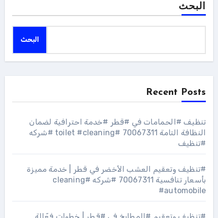
البحث
البحث
Recent Posts
تنظيف #الحمامات في #قطر #خدمة احترافية لضمان
النظافة التامة 70067311 #toilet #cleaning #شركه
#تنظيف
#تنظيف وتعقيم العشب الأخضر في قطر | خدمة مميزة
بأسعار تنافسية 70067311 #شركه #cleaning
#automobile
#تنظيف وتعقيم #المطابخ في #قطر | خطوات فعّالة