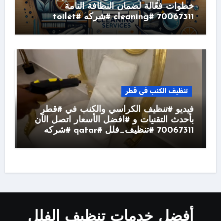
خطوات فعّالة لضمان النظافة التامة
70067311 #cleaning #شركه #toilet
تنظيف الكنب فى قطر
فيديو #تنظيف الكراسي والكنب في #قطر
بأحدث التقنيات و #افضل الأسعار اتصل الآن
70067311 #تنظيف_فلل #qatar #شركه
أفضل خدمات تنظيف الفلل