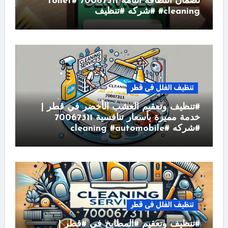
لضمان النظافة التامة 70067311 #toilet
#cleaning #شركه #تنظيف
تنظيف الفلل فى قطر
#تنظيف وتعقيم العشب الأخضر في قطر |
خدمة مميزة بأسعار تنافسية 70067311
#شركه #cleaning #automobile
تنظيف الفلل فى قطر
#تنظيف وتعقيم #المطابخ في #قطر |