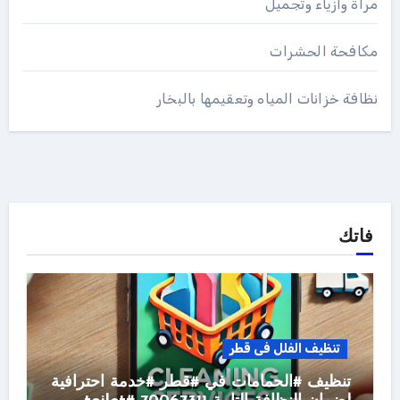
مرأة وأزياء وتجميل
مكافحة الحشرات
نظافة خزانات المياه وتعقيمها بالبخار
فاتك
تنظيف الفلل فى قطر
تنظيف #الحمامات في #قطر #خدمة احترافية