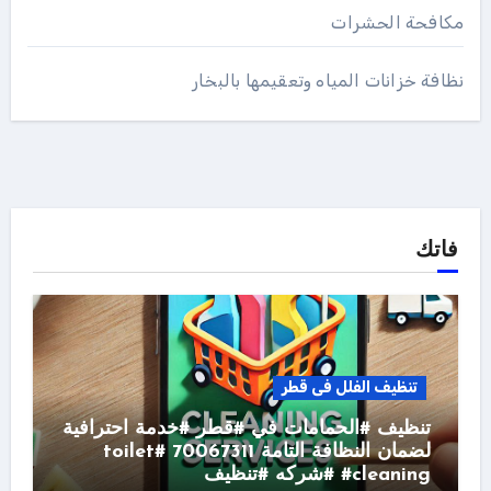
مكافحة الحشرات
نظافة خزانات المياه وتعقيمها بالبخار
فاتك
تنظيف الفلل فى قطر
تنظيف #الحمامات في #قطر #خدمة احترافية
لضمان النظافة التامة 70067311 #toilet
#cleaning #شركه #تنظيف