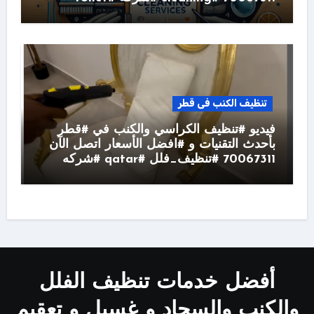
تنظيف الكنب فى قطر
فيديو #تنظيف الكراسي والكنب في #قطر
بأحدث التقنيات و #افضل الأسعار اتصل الآن
70067311 #تنظيف_فلل #qatar #شركه
أفضل خدمات تنظيف الفلل
والكنب والسجاد و غسيل و تعقيم