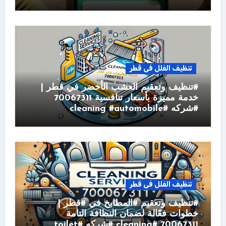
تنظيف الفلل فى قطر
#تنظيف وتعقيم العشب الأخضر في قطر |
خدمة مميزة بأسعار تنافسية 70067311
#شركه #cleaning #automobile
تنظيف الفلل فى قطر
#تنظيف وتعقيم #المطابخ في #قطر |
خطوات فعّالة لضمان النظافة التامة
70067311 #cleaning #شركه #toilet