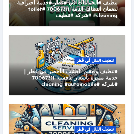
تنظيف #الحمامات في #قطر #خدمة احترافية
لضمان النظافة التامة 70067311 #toilet
#cleaning #شركه #تنظيف
تنظيف الفلل فى قطر
#تنظيف وتعقيم العشب الأخضر في قطر |
خدمة مميزة بأسعار تنافسية 70067311
#شركه #cleaning #automobile
تنظيف الفلل فى قطر