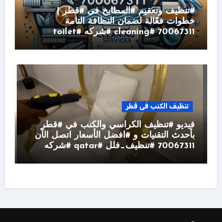
#تنظيف وتعقيم #المطابخ في #قطر |
خطوات فعّالة لضمان النظافة التامة
70067311 #cleaning #شركه #toilet
تنظيف الكنب فى قطر
فيديو #تنظيف الكراسي والكنب في #قطر
بأحدث التقنيات و #افضل الأسعار اتصل الآن
70067311 #تنظيف_فلل #qatar #شركه