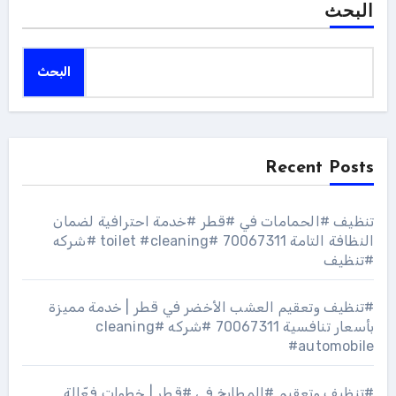
البحث
البحث
Recent Posts
تنظيف #الحمامات في #قطر #خدمة احترافية لضمان
النظافة التامة 70067311 #toilet #cleaning #شركه
#تنظيف
#تنظيف وتعقيم العشب الأخضر في قطر | خدمة مميزة
بأسعار تنافسية 70067311 #شركه #cleaning
#automobile
#تنظيف وتعقيم #المطابخ في #قطر | خطوات فعّالة