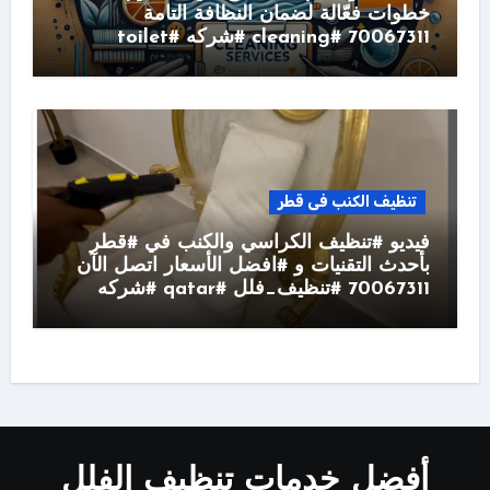
خطوات فعّالة لضمان النظافة التامة
70067311 #cleaning #شركه #toilet
تنظيف الكنب فى قطر
فيديو #تنظيف الكراسي والكنب في #قطر
بأحدث التقنيات و #افضل الأسعار اتصل الآن
70067311 #تنظيف_فلل #qatar #شركه
أفضل خدمات تنظيف الفلل