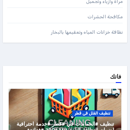
مرأة وأزياء وتجميل
مكافحة الحشرات
نظافة خزانات المياه وتعقيمها بالبخار
فاتك
تنظيف الفلل فى قطر
تنظيف #الحمامات في #قطر #خدمة احترافية