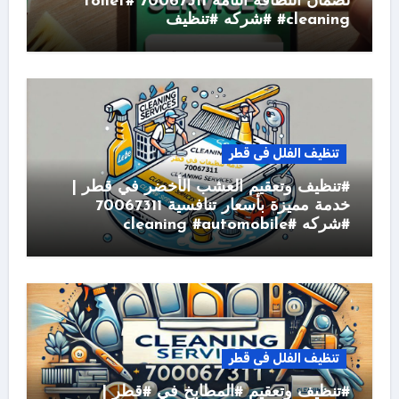
لضمان النظافة التامة 70067311 #toilet
#cleaning #شركه #تنظيف
تنظيف الفلل فى قطر
#تنظيف وتعقيم العشب الأخضر في قطر |
خدمة مميزة بأسعار تنافسية 70067311
#شركه #cleaning #automobile
تنظيف الفلل فى قطر
#تنظيف وتعقيم #المطابخ في #قطر |