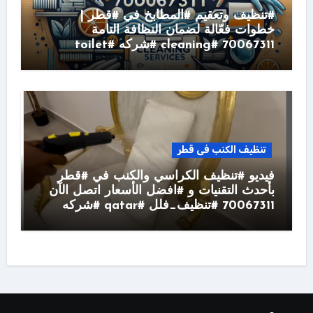
#تنظيف وتعقيم #المطابخ في #قطر |
خطوات فعّالة لضمان النظافة التامة
70067311 #cleaning #شركه #toilet
تنظيف الكنب فى قطر
فيديو #تنظيف الكراسي والكنب في #قطر
بأحدث التقنيات و #افضل الأسعار اتصل الآن
70067311 #تنظيف_فلل #qatar #شركه