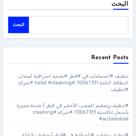
البحث
البحث
Recent Posts
تنظيف #الحمامات في #قطر #خدمة احترافية لضمان
النظافة التامة 70067311 #toilet #cleaning #شركه
#تنظيف
#تنظيف وتعقيم العشب الأخضر في قطر | خدمة مميزة
بأسعار تنافسية 70067311 #شركه #cleaning
#automobile
#تنظيف وتعقيم #المطابخ في #قطر | خطوات فعّالة