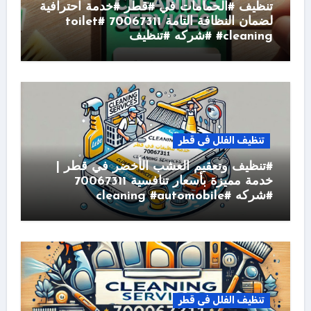
تنظيف #الحمامات في #قطر #خدمة احترافية
لضمان النظافة التامة 70067311 #toilet
#cleaning #شركه #تنظيف
تنظيف الفلل فى قطر
#تنظيف وتعقيم العشب الأخضر في قطر |
خدمة مميزة بأسعار تنافسية 70067311
#شركه #cleaning #automobile
تنظيف الفلل فى قطر