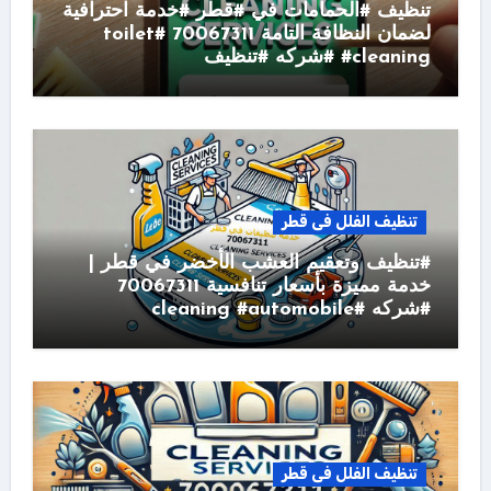
تنظيف #الحمامات في #قطر #خدمة احترافية
لضمان النظافة التامة 70067311 #toilet
#cleaning #شركه #تنظيف
تنظيف الفلل فى قطر
#تنظيف وتعقيم العشب الأخضر في قطر |
خدمة مميزة بأسعار تنافسية 70067311
#شركه #cleaning #automobile
تنظيف الفلل فى قطر