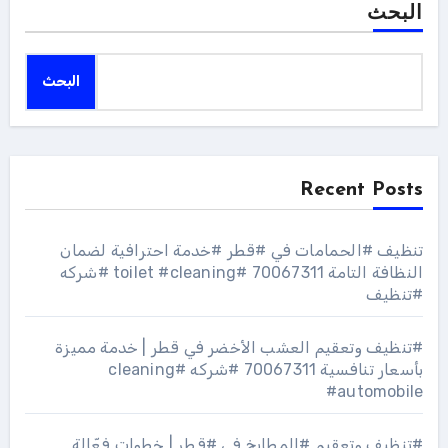
البحث
البحث
Recent Posts
تنظيف #الحمامات في #قطر #خدمة احترافية لضمان
النظافة التامة 70067311 #toilet #cleaning #شركه
#تنظيف
#تنظيف وتعقيم العشب الأخضر في قطر | خدمة مميزة
بأسعار تنافسية 70067311 #شركه #cleaning
#automobile
#تنظيف وتعقيم #المطابخ في #قطر | خطوات فعّالة