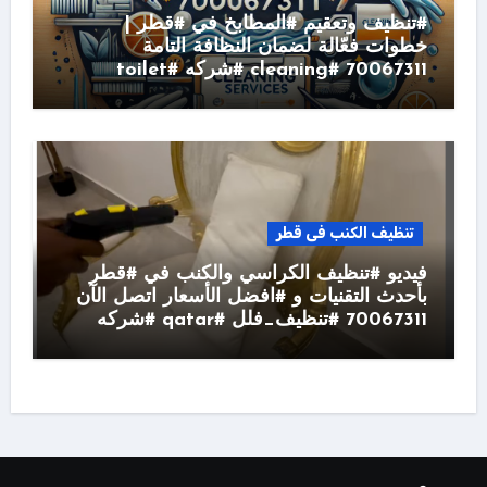
#تنظيف وتعقيم #المطابخ في #قطر |
خطوات فعّالة لضمان النظافة التامة
70067311 #cleaning #شركه #toilet
تنظيف الكنب فى قطر
فيديو #تنظيف الكراسي والكنب في #قطر
بأحدث التقنيات و #افضل الأسعار اتصل الآن
70067311 #تنظيف_فلل #qatar #شركه