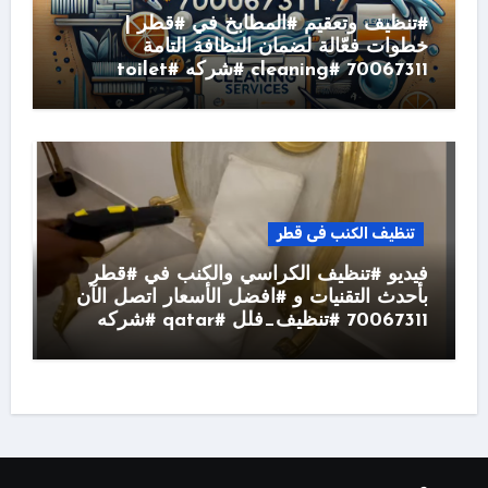
#تنظيف وتعقيم #المطابخ في #قطر |
خطوات فعّالة لضمان النظافة التامة
70067311 #cleaning #شركه #toilet
تنظيف الكنب فى قطر
فيديو #تنظيف الكراسي والكنب في #قطر
بأحدث التقنيات و #افضل الأسعار اتصل الآن
70067311 #تنظيف_فلل #qatar #شركه