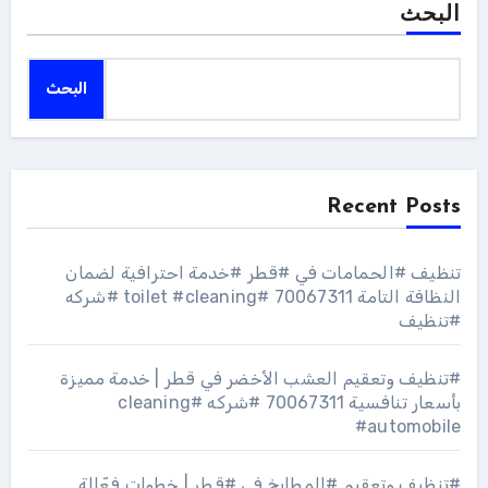
البحث
البحث
Recent Posts
تنظيف #الحمامات في #قطر #خدمة احترافية لضمان
النظافة التامة 70067311 #toilet #cleaning #شركه
#تنظيف
#تنظيف وتعقيم العشب الأخضر في قطر | خدمة مميزة
بأسعار تنافسية 70067311 #شركه #cleaning
#automobile
#تنظيف وتعقيم #المطابخ في #قطر | خطوات فعّالة