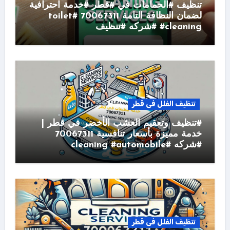
تنظيف #الحمامات في #قطر #خدمة احترافية
لضمان النظافة التامة 70067311 #toilet
#cleaning #شركه #تنظيف
تنظيف الفلل فى قطر
#تنظيف وتعقيم العشب الأخضر في قطر |
خدمة مميزة بأسعار تنافسية 70067311
#شركه #cleaning #automobile
تنظيف الفلل فى قطر