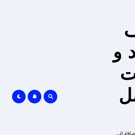
ف
 و
ت
ل
ضافة إلى