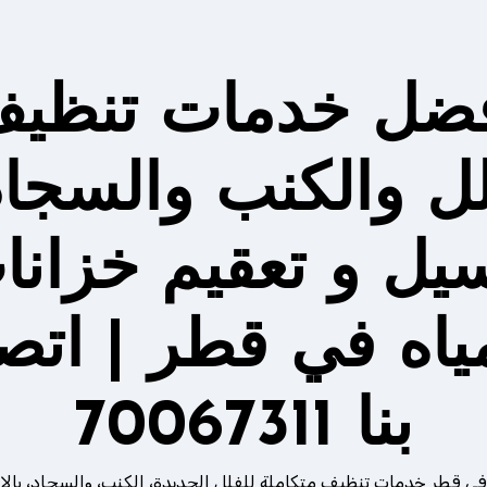
ضل خدمات تنظي
لل والكنب والسجاد
يل و تعقيم خزانا
مياه في قطر | اتص
بنا 70067311
في قطر خدمات تنظيف متكاملة للفلل الجديدة، الكنب، والسجاد، بالإ