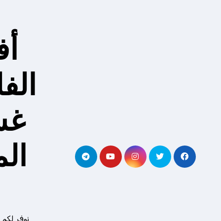
لتجاوز
لى
لمحتوى
أف
الف
غس
ال
نوفر لكم 