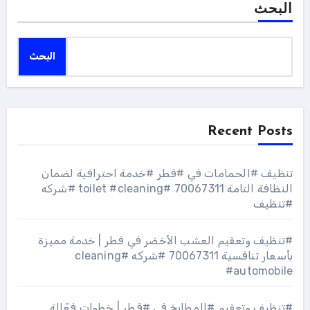
البحث
البحث
Recent Posts
تنظيف #الحمامات في #قطر #خدمة احترافية لضمان
النظافة التامة 70067311 #toilet #cleaning #شركه
#تنظيف
#تنظيف وتعقيم العشب الأخضر في قطر | خدمة مميزة
بأسعار تنافسية 70067311 #شركه #cleaning
#automobile
#تنظيف وتعقيم #المطابخ في #قطر | خطوات فعّالة