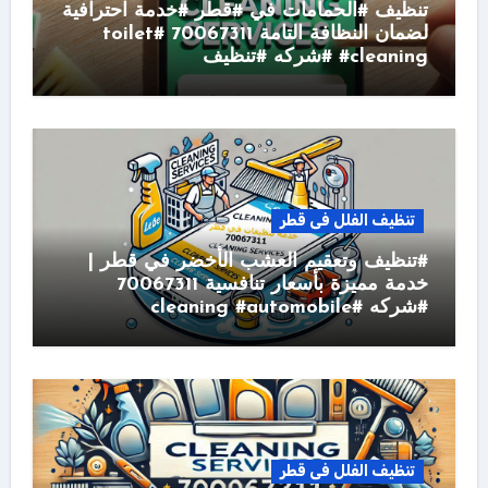
تنظيف #الحمامات في #قطر #خدمة احترافية
لضمان النظافة التامة 70067311 #toilet
#cleaning #شركه #تنظيف
تنظيف الفلل فى قطر
#تنظيف وتعقيم العشب الأخضر في قطر |
خدمة مميزة بأسعار تنافسية 70067311
#شركه #cleaning #automobile
تنظيف الفلل فى قطر