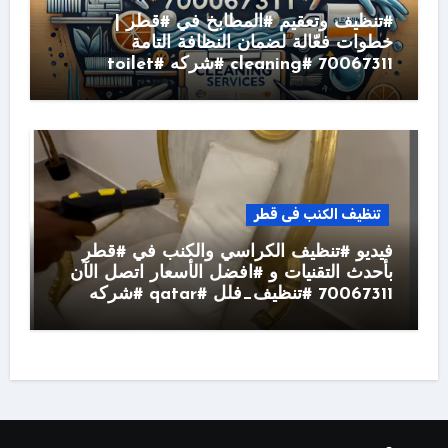
#تنظيف وتعقيم #المطابخ في #قطر |
خطوات فعّالة لضمان النظافة التامة
70067311 #cleaning #شركه #toilet
تنظيف الكنب فى قطر
فيديو #تنظيف الكراسي والكنب في #قطر
بأحدث التقنيات و #افضل الأسعار اتصل الآن
70067311 #تنظيف_فلل #qatar #شركه