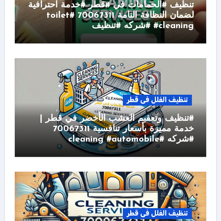
تنظيف #الحمامات في #قطر #خدمة احترافية
لضمان النظافة التامة 70067311 #toilet
#cleaning #شركه #تنظيف
تنظيف الفلل فى قطر
#تنظيف وتعقيم العشب الأخضر في قطر |
خدمة مميزة بأسعار تنافسية 70067311
#شركه #cleaning #automobile
تنظيف الفلل فى قطر