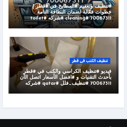
#تنظيف وتعقيم #المطابخ في #قطر |
خطوات فعّالة لضمان النظافة التامة
70067311 #cleaning #شركه #toilet
تنظيف الكنب فى قطر
فيديو #تنظيف الكراسي والكنب في #قطر
بأحدث التقنيات و #افضل الأسعار اتصل الآن
70067311 #تنظيف_فلل #qatar #شركه