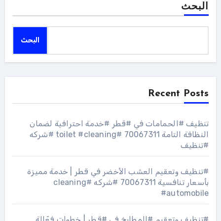
البحث
البحث
Recent Posts
تنظيف #الحمامات في #قطر #خدمة احترافية لضمان
النظافة التامة 70067311 #toilet #cleaning #شركه
#تنظيف
#تنظيف وتعقيم العشب الأخضر في قطر | خدمة مميزة
بأسعار تنافسية 70067311 #شركه #cleaning
#automobile
#تنظيف وتعقيم #المطابخ في #قطر | خطوات فعّالة