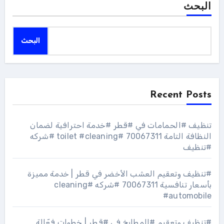
البحث
البحث
Recent Posts
تنظيف #الحمامات في #قطر #خدمة احترافية لضمان
النظافة التامة 70067311 #toilet #cleaning #شركه
#تنظيف
#تنظيف وتعقيم العشب الأخضر في قطر | خدمة مميزة
بأسعار تنافسية 70067311 #شركه #cleaning
#automobile
#تنظيف وتعقيم #المطابخ في #قطر | خطوات فعّالة