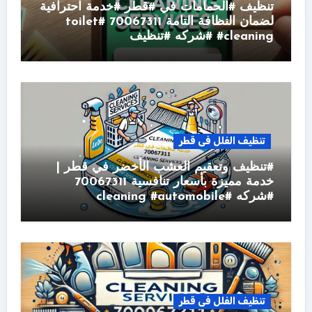
تنظيف #الحمامات في #قطر #خدمة احترافية
لضمان النظافة التامة 70067311 #toilet
#cleaning #شركه #تنظيف
تنظيف الفلل فى قطر
#تنظيف وتعقيم العشب الأخضر في قطر |
خدمة مميزة بأسعار تنافسية 70067311
#شركه #cleaning #automobile
تنظيف الفلل فى قطر