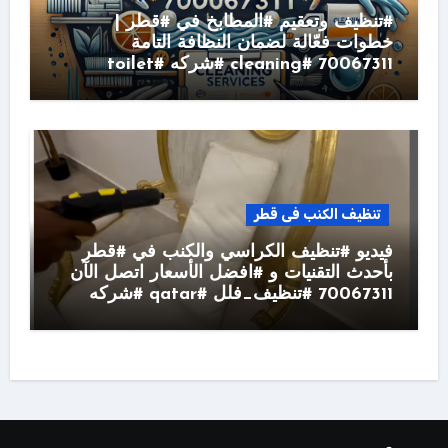
#تنظيف وتعقيم #المطابخ في #قطر |
خطوات فعّالة لضمان النظافة التامة
70067311 #cleaning #شركه #toilet
تنظيف الكنب فى قطر
فيديو #تنظيف الكراسي والكنب في #قطر
بأحدث التقنيات و #افضل الأسعار اتصل الآن
70067311 #تنظيف_فلل #qatar #شركه