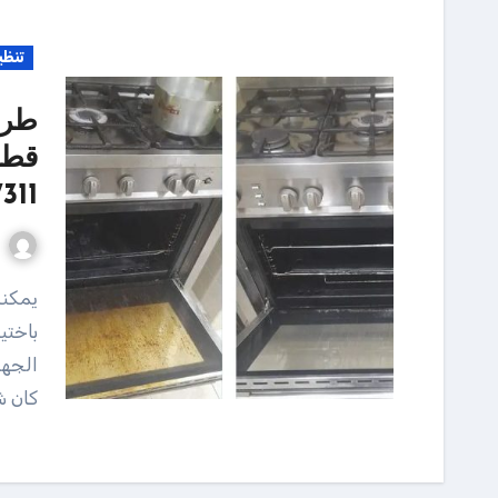
تنظي
طري
311
يمكنك أن تخلق روتين تنظيف المطبخ الخاص بك، وذلك
باختي
الجهد
كان ش