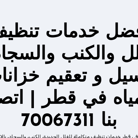
ضل خدمات تنظي
لل والكنب والسجاد
يل و تعقيم خزانا
مياه في قطر | اتص
بنا 70067311
في قطر خدمات تنظيف متكاملة للفلل الجديدة، الكنب، والسجاد، بالإ