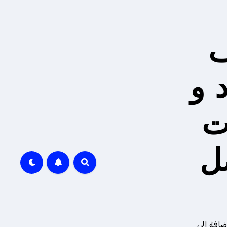
ف
 و
ت
ل
ضافة إلى