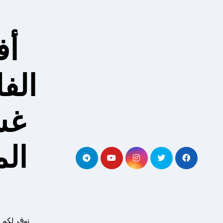
لتجاوز
لى
لمحتوى
أف
الف
غس
ال
نوفر لكم 