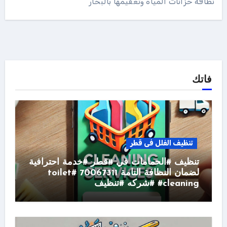
نظافة خزانات المياه وتعقيمها بالبخار
فاتك
تنظيف الفلل فى قطر
تنظيف #الحمامات في #قطر #خدمة احترافية
لضمان النظافة التامة 70067311 #toilet
#cleaning #شركه #تنظيف