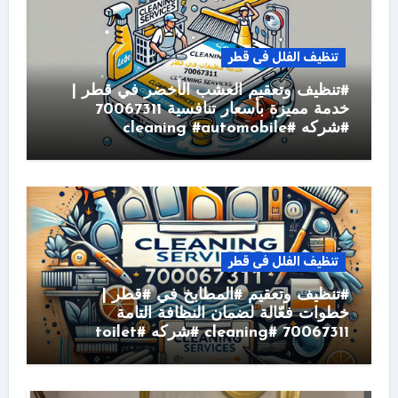
تنظيف الفلل فى قطر
#تنظيف وتعقيم العشب الأخضر في قطر |
خدمة مميزة بأسعار تنافسية 70067311
#شركه #cleaning #automobile
تنظيف الفلل فى قطر
#تنظيف وتعقيم #المطابخ في #قطر |
خطوات فعّالة لضمان النظافة التامة
70067311 #cleaning #شركه #toilet