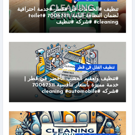
تنظيف #الحمامات في #قطر #خدمة احترافية
لضمان النظافة التامة 70067311 #toilet
#cleaning #شركه #تنظيف
تنظيف الفلل فى قطر
#تنظيف وتعقيم العشب الأخضر في قطر |
خدمة مميزة بأسعار تنافسية 70067311
#شركه #cleaning #automobile