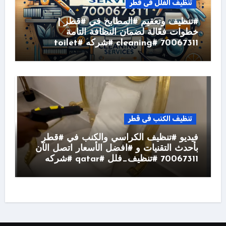
تنظيف الفلل فى قطر
#تنظيف وتعقيم #المطابخ في #قطر |
خطوات فعّالة لضمان النظافة التامة
70067311 #cleaning #شركه #toilet
تنظيف الكنب فى قطر
فيديو #تنظيف الكراسي والكنب في #قطر
بأحدث التقنيات و #افضل الأسعار اتصل الآن
70067311 #تنظيف_فلل #qatar #شركه