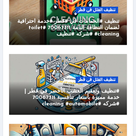
تنظيف الفلل فى قطر
تنظيف #الحمامات في #قطر #خدمة احترافية
لضمان النظافة التامة 70067311 #toilet
#cleaning #شركه #تنظيف
تنظيف الفلل فى قطر
#تنظيف وتعقيم العشب الأخضر في قطر |
خدمة مميزة بأسعار تنافسية 70067311
#شركه #cleaning #automobile