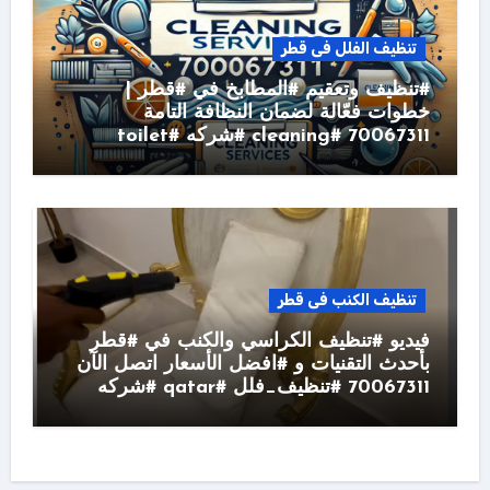
تنظيف الفلل فى قطر
#تنظيف وتعقيم #المطابخ في #قطر |
خطوات فعّالة لضمان النظافة التامة
70067311 #cleaning #شركه #toilet
تنظيف الكنب فى قطر
فيديو #تنظيف الكراسي والكنب في #قطر
بأحدث التقنيات و #افضل الأسعار اتصل الآن
70067311 #تنظيف_فلل #qatar #شركه