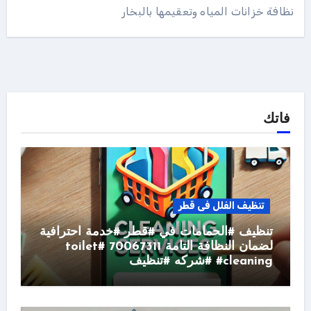
نظافة خزانات المياه وتعقيمها بالبخار
فاتك
تنظيف الفلل فى قطر
تنظيف #الحمامات في #قطر #خدمة احترافية
لضمان النظافة التامة 70067311 #toilet
#cleaning #شركه #تنظيف