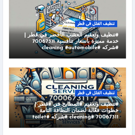
تنظيف الفلل فى قطر
#تنظيف وتعقيم العشب الأخضر في قطر |
خدمة مميزة بأسعار تنافسية 70067311
#شركه #cleaning #automobile
تنظيف الفلل فى قطر
#تنظيف وتعقيم #المطابخ في #قطر |
خطوات فعّالة لضمان النظافة التامة
70067311 #cleaning #شركه #toilet