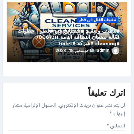
تنظيف الفلل فى قطر
#تنظيف وتعقيم #المطابخ في #قطر | خطوات
فعّالة لضمان النظافة التامة 70067311
#cleaning #شركه #toilet
admin
ديسمبر 18, 2024
اترك تعليقاً
لن يتم نشر عنوان بريدك الإلكتروني.
الحقول الإلزامية مشار
إليها بـ
*
التعليق
*