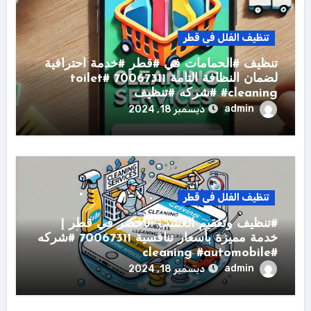
تنظيف الفلل فى قطر
تنظيف #الحمامات في #قطر #خدمة احترافية
لضمان النظافة التامة 70067311 #toilet
#cleaning #شركه #تنظيف
admin
ديسمبر 18, 2024
تنظيف الفلل فى قطر
#تنظيف وتعقيم العشب الأخضر في قطر |
خدمة مميزة بأسعار تنافسية 70067311 #شركه
#cleaning #automobile
admin
ديسمبر 18, 2024