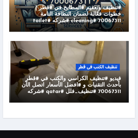
#تنظيف وتعقيم #المطابخ في #قطر |
خطوات فعّالة لضمان النظافة التامة
70067311 #cleaning #شركه #toilet
تنظيف الكنب فى قطر
فيديو #تنظيف الكراسي والكنب في #قطر
بأحدث التقنيات و #افضل الأسعار اتصل الآن
70067311 #تنظيف_فلل #qatar #شركه