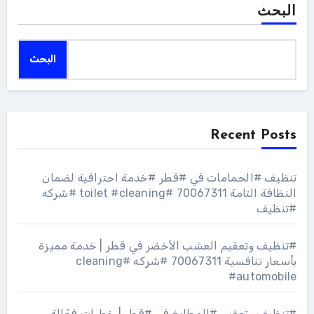
البحث
البحث
Recent Posts
تنظيف #الحمامات في #قطر #خدمة احترافية لضمان
النظافة التامة 70067311 #toilet #cleaning #شركه
#تنظيف
#تنظيف وتعقيم العشب الأخضر في قطر | خدمة مميزة
بأسعار تنافسية 70067311 #شركه #cleaning
#automobile
#تنظيف وتعقيم #المطابخ في #قطر | خطوات فعّالة