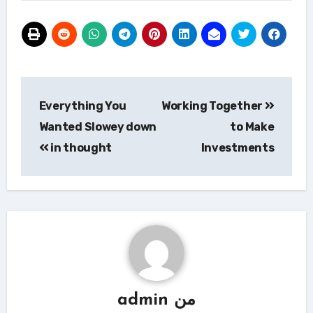
تصفّح
Everything You
Working Together
المقالات
Wanted Slowey down
to Make
in thought
Investments
من
admin