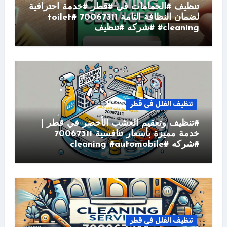
تنظيف #الحمامات في #قطر #خدمة احترافية
لضمان النظافة التامة 70067311 #toilet
#cleaning #شركه #تنظيف
تنظيف الفلل فى قطر
#تنظيف وتعقيم العشب الأخضر في قطر |
خدمة مميزة بأسعار تنافسية 70067311
#شركه #cleaning #automobile
تنظيف الفلل فى قطر