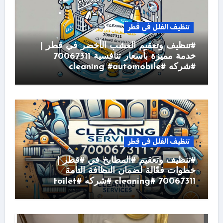
تنظيف الفلل فى قطر
#تنظيف وتعقيم العشب الأخضر في قطر |
خدمة مميزة بأسعار تنافسية 70067311
#شركه #cleaning #automobile
تنظيف الفلل فى قطر
#تنظيف وتعقيم #المطابخ في #قطر |
خطوات فعّالة لضمان النظافة التامة
70067311 #cleaning #شركه #toilet