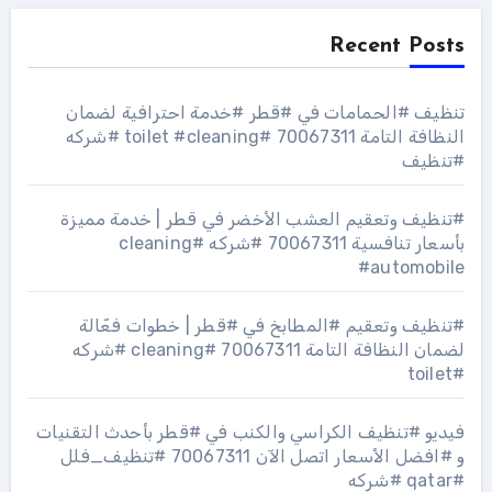
Recent Posts
تنظيف #الحمامات في #قطر #خدمة احترافية لضمان
النظافة التامة 70067311 #toilet #cleaning #شركه
#تنظيف
#تنظيف وتعقيم العشب الأخضر في قطر | خدمة مميزة
بأسعار تنافسية 70067311 #شركه #cleaning
#automobile
#تنظيف وتعقيم #المطابخ في #قطر | خطوات فعّالة
لضمان النظافة التامة 70067311 #cleaning #شركه
#toilet
فيديو #تنظيف الكراسي والكنب في #قطر بأحدث التقنيات
و #افضل الأسعار اتصل الآن 70067311 #تنظيف_فلل
#qatar #شركه