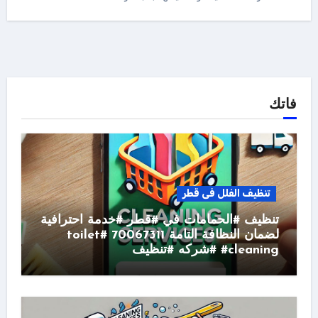
فاتك
تنظيف الفلل فى قطر
تنظيف #الحمامات في #قطر #خدمة احترافية
لضمان النظافة التامة 70067311 #toilet
#cleaning #شركه #تنظيف