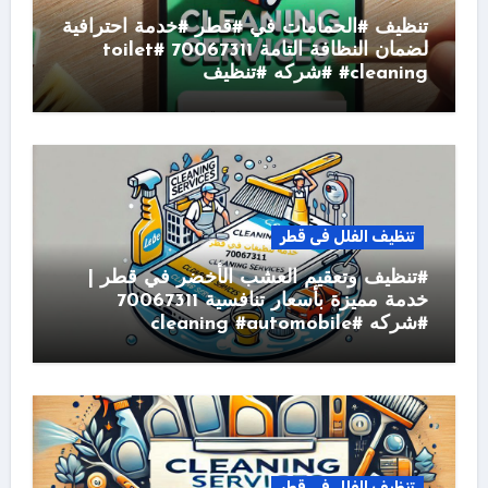
تنظيف #الحمامات في #قطر #خدمة احترافية
لضمان النظافة التامة 70067311 #toilet
#cleaning #شركه #تنظيف
تنظيف الفلل فى قطر
#تنظيف وتعقيم العشب الأخضر في قطر |
خدمة مميزة بأسعار تنافسية 70067311
#شركه #cleaning #automobile
تنظيف الفلل فى قطر