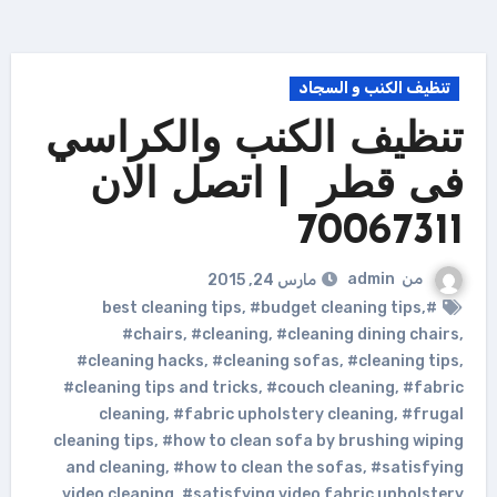
تنظيف الكنب و السجاد
تنظيف الكنب والكراسي
فى قطر | اتصل الان
70067311
من
admin
مارس 24, 2015
,
#budget cleaning tips
,
#best cleaning tips
#chairs
,
#cleaning
,
#cleaning dining chairs
,
#cleaning hacks
,
#cleaning sofas
,
#cleaning tips
,
#cleaning tips and tricks
,
#couch cleaning
,
#fabric
cleaning
,
#fabric upholstery cleaning
,
#frugal
cleaning tips
,
#how to clean sofa by brushing wiping
and cleaning
,
#how to clean the sofas
,
#satisfying
video cleaning
,
#satisfying video fabric upholstery