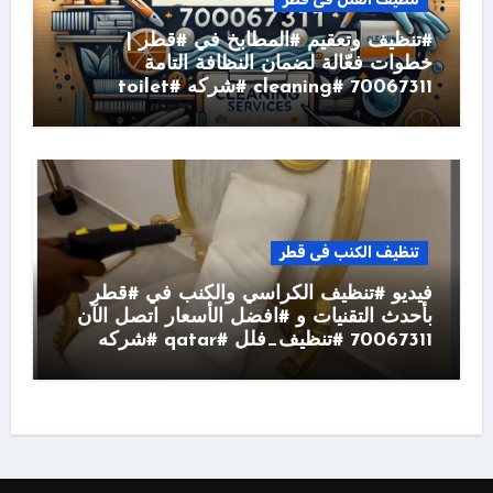
#تنظيف وتعقيم #المطابخ في #قطر |
خطوات فعّالة لضمان النظافة التامة
70067311 #cleaning #شركه #toilet
تنظيف الكنب فى قطر
فيديو #تنظيف الكراسي والكنب في #قطر
بأحدث التقنيات و #افضل الأسعار اتصل الآن
70067311 #تنظيف_فلل #qatar #شركه